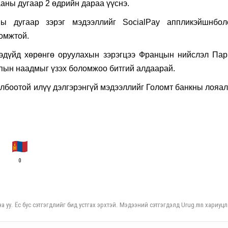
аны дугаар 2 өдрийн дараа үүснэ.
ны дугаар зэрэг мэдээллийг SocialPay аппликэйшнбол
ломжтой.
ээдүйд хөрөнгө оруулахын зэрэгцээ Францын нийслэл Пар
мпын наадмыг үзэх боломжоо битгий алдаарай.
лбоотой илүү дэлгэрэнгүй мэдээллийг Голомт банкны лояал
0
а уу. Ёс бус сэтгэгдлийг бид устгах эрхтэй. Мэдээний сэтгэгдэлд Urug.mn хариуцл