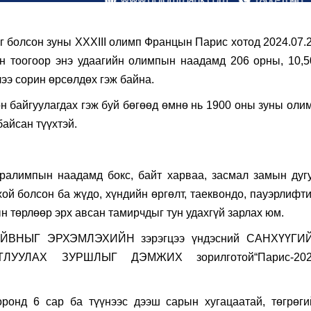
эг болсон зуны XXXIII олимп Францын Парис хотод 2024.07.
ан тоогоор энэ удаагийн олимпын наадамд 206 орны, 10,5
ээ сорин өрсөлдөх гэж байна.
 байгуулагдах гэж буй бөгөөд өмнө нь 1900 оны зуны олим
айсан түүхтэй.
ралимпын наадамд бокс, байт харваа, засмал замын дугу
хой болсон ба жүдо, хүндийн өргөлт, таеквондо, пауэрлифт
н төрлөөр эрх авсан тамирчдыг тун удахгүй зарлах юм.
АЙВНЫГ ЭРХЭМЛЭХИЙН зэрэгцээ үндэсний САНХҮҮГИ
ЛУУЛАХ ЗУРШЛЫГ ДЭМЖИХ зорилготой“Парис-202
оронд 6 сар ба түүнээс дээш сарын хугацаатай, төгрөги