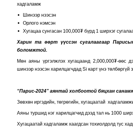
хадгаламж
Шинээр нээсэн
Орлого нэмсэн
Хугацаа сунгасан 100,000₮ бүрд 1 ширхэг сугалаа
Харин та өөрт үүссэн сугалаагаар Парисы
боломжтой.
Мөн аяны үргэлжлэх хугацаанд 2,000,000₮-өөс д
шинээр нээсэн харилцагчдад Si карт үнэ төлбөргүй 
“Парис-2024” аянтай холбоотой бяцхан санамж
Зөвхөн иргэдийн, төгрөгийн, хугацаатай хадгаламж
Аяны туршид нэг харилцагчид дээд тал нь 1000 шир
Хугацаатай хадгаламж хаагдсан тохиолдолд тус хад