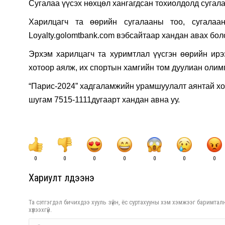
Сугалаа үүсэх нөхцөл хангагдсан тохиолдолд сугала
Харилцагч та өөрийн сугалааны тоо, сугалаа
Loyalty.golomtbank.com вэбсайтаар хандан авах бо
Эрхэм харилцагч та хуримтлал үүсгэн өөрийн ир
хотоор аялж, их спортын хамгийн том дуулиан оли
“Парис-2024” хадгаламжийн урамшуулалт аянтай хо
шугам 7515-1111дугаарт хандан авна уу.
0
0
0
0
0
0
0
Хариулт үлдээнэ үү
Та сэтгэгдэл бичихдээ хууль зүйн, ёс суртахууны хэм хэмжээг баримталн
хүлээхгүй.
Comment