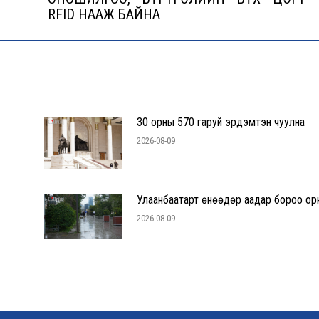
RFID НААЖ БАЙНА
post:
30 орны 570 гаруй эрдэмтэн чуулна
2026-08-09
Улаанбаатарт өнөөдөр аадар бороо ор
2026-08-09