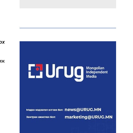
Аи-92 автобензиний
импорт, тээвэрлэлт,
түгээлтийг 24 цагаар
шуурхай зохион байгуулж
байна
ох
Тайландад 14 настай
сурагч сургуулийнхаа
мж
багш, сурагчид руу гал
нээжээ
Ерөнхий сайд БНХАУ-аас
сар бүр 12-15 мянган тонн
АИ-92 автобензин
тогтмол нийлүүлэх хүсэлт
тавилаа
Бамбай хоншоорт могойд