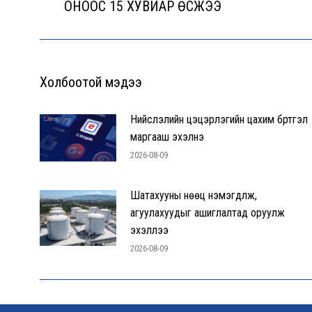
ОНООС 15 ХУВИАР ӨСЖЭЭ
post:
Холбоотой мэдээ
Нийслэлийн цэцэрлэгийн цахим бүртгэл
маргааш эхэлнэ
2026-08-09
Шатахууны нөөц нэмэгдүүлж,
агуулахуудыг ашиглалтад оруулж
эхэллээ
2026-08-09