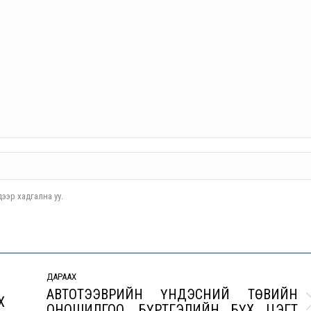
ээр хадгална уу.
ДАРААХ
АВТОТЭЭВРИЙН ҮНДЭСНИЙ ТӨВИЙН
Х
ОНОШИЛГОО, БҮРТГЭЛИЙН БҮХ ЦЭГТ
Next