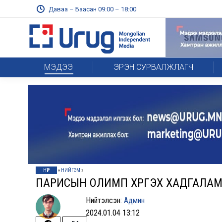
Даваа – Баасан 09:00 – 18:00
МЭДЭЭ
ЭРЭН СУРВАЛЖЛАГЧ
НҮҮР
»
НИЙГЭМ
»
ПАРИСЫН ОЛИМП ХҮРГЭХ ХАДГАЛА
Нийтэлсэн:
Админ
2024.01.04 13:12