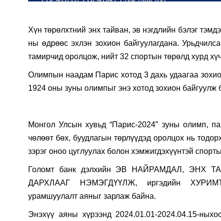
Хүн төрөлхтний энх тайван, эв нэгдлийн бэлэг тэмд
ны өдрөөс эхлэн зохион байгуулагдана. Урьдчилс
тамирчид оролцож, нийт 32 спортын төрөлд хурд хүч
Олимпын наадам Парис хотод 3 дахь удаагаа зохион
1924 оны зуны олимпыг энэ хотод зохион байгуулж б
Монгол Улсын хувьд “Парис-2024” зуны олимп, па
чөлөөт бөх, буудлагын төрлүүдэд оролцох нь тодор
зэрэг оноо цуглуулах болон хэмжигдэхүүнтэй спорты
Голомт банк дэлхийн ЭВ НАЙРАМДАЛ, ЭНХ Т
ДАРХЛААГ НЭМЭГДҮҮЛЖ, иргэдийн ХУРИМТ
урамшуулалт аяныг зарлаж байна.
Энэхүү аяны хүрээнд 2024.01.01-2024.04.15-ныхо