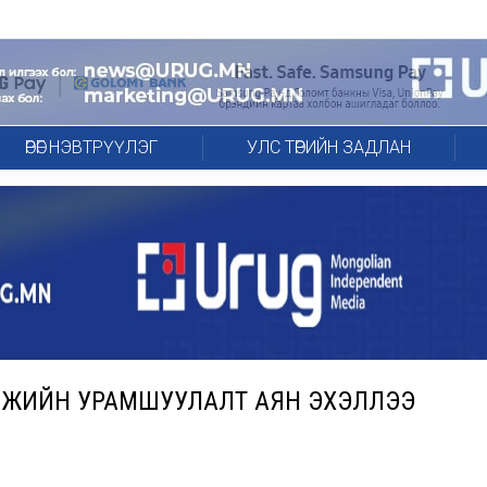
ӨРӨГ НЭВТРҮҮЛЭГ
УЛС ТӨРИЙН ЗАДЛАН
МЖИЙН УРАМШУУЛАЛТ АЯН ЭХЭЛЛЭЭ