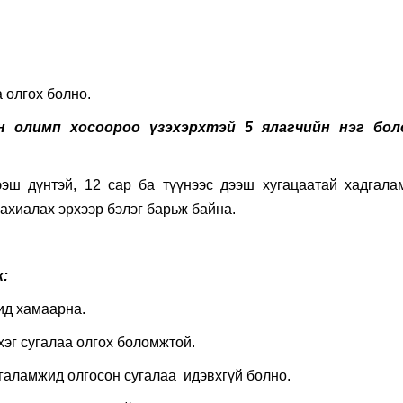
 олгох болно.
н олимп хосоороо үзэхэрхтэй 5 ялагчийн нэг бол
ээш дүнтэй, 12 сар ба түүнээс дээш хугацаатай хадгала
захиалах эрхээр бэлэг барьж байна.
:
ид хамаарна.
хэг сугалаа олгох боломжтой.
галамжид олгосон сугалаа идэвхгүй болно.