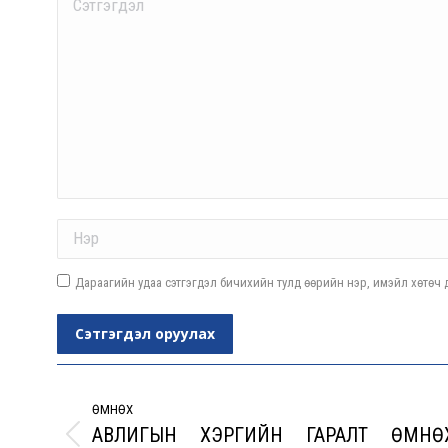
Name *
Дараагийн удаа сэтгэгдэл бичихийн тулд өөрийн нэр, имэйл хөтөч д
Сэтгэгдэл оруулах
Post
navigation
ӨМНӨХ
АВЛИГЫН ХЭРГИЙН ГАРАЛТ ӨМНӨ
Previous