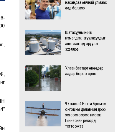
насандаа өвчний улмаас
өөд болжээ
26-
00
Шатахууны нөөц
нэмэгдүүлж, агуулахуудыг
ашиглалтад оруулж
п,
эхэллээ
Улаанбаатарт өнөөдөр
аадар бороо орно
й,
инг
ЙН
97 настай Бетти Бромаж
4”
онгоцны далавчин дээр
зогсоогоороо нисэж,
Гиннесийн рекорд
тогтоожээ
йн