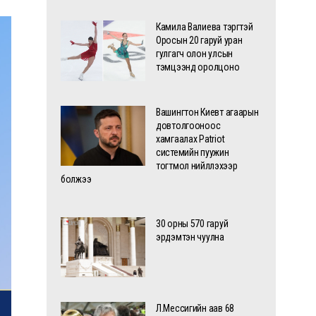
Камила Валиева тэргүүтэй
Оросын 20 гаруй уран
гулгагч олон улсын
тэмцээнд оролцоно
Вашингтон Киевт агаарын
довтолгооноос
хамгаалах Patriot
системийн пуужин
тогтмол нийлүүлэхээр
болжээ
30 орны 570 гаруй
эрдэмтэн чуулна
Л.Мессигийн аав 68