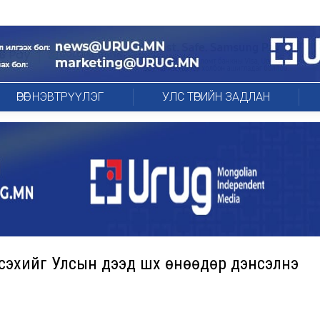
ӨРӨГ НЭВТРҮҮЛЭГ
УЛС ТӨРИЙН ЗАДЛАН
сэхийг Улсын дээд шүүх өнөөдөр дэнсэлнэ