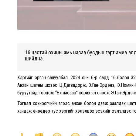
16 настай охины амь насаа бусдын гарт амиа ал
шийднэ.
Хэргийг эргэн сануулбал, 2024 оны 6-р сард 16 болон 32 
Анхан шатны шүүхээс Ц.Дагвадорж, Э.Ган-Эрдэнэ, Э.Номи
буруутайд тооцож “Бүх насаар” хорих ял оноож Э.Ган-Эрдэ
Тэгвэл хохирогчийн зүгээс анхан болон давж заалдах шатн
хандаж өнөөдөр тус хэргийг хэлэлцэх эсэхийг хэлэлцэх то