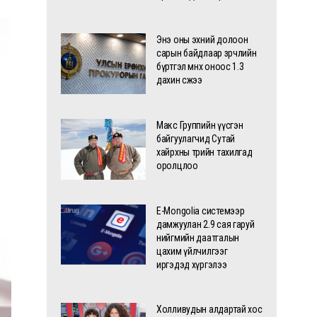
Энэ оны эхний долоон
сарын байдлаар зөрчлийн
бүртгэл өмнөх оноос 1.3
дахин өсжээ
Макс Группийн үүсгэн
байгуулагчид Сутай
хайрхны төрийн тахилгад
оролцлоо
E-Mongolia системээр
дамжуулан 2.9 сая гаруй
нийгмийн даатгалын
цахим үйлчилгээг
иргэдэд хүргэлээ
Холливудын алдартай хос