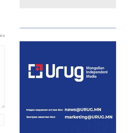
Эрдэмтэд AI ашиглан цоо
шинэ вирусүүд бүтээжээ
ага
Ш.Шинэцэцэгийг
хохироосон гэх 2011 оны
хэргийг прокуророос
шүүхэд шилжүүлжээ
Meta компанийг 567 сая
ам.доллароор торгожээ
Шатахууны нийлүүлэлт
эрчимжиж, түгээлтийн
хүчин чадлыг нэмэгдүүлж