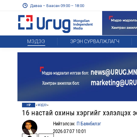
Даваа – Баасан 09:00 – 18:00
МЭДЭЭ
ЭРЭН СУРВАЛЖЛАГЧ
НҮҮР
»
МЭДЭЭ
»
16 настай охины хэргийг хэлэлцэх э
Нийтэлсэн:
П Баянбилэг
2026.07.07 10:01