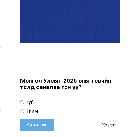
байна
“Сүхбаатар дүүрэгт
үйлдвэрлэв- 2026”
үзэсгэлэн үргэлжилж
байна
Т.Ганболд: Ерөнхийлөгчийн
сонгуульд нэр дэвших
боломж бүрдвэл өрсөлдөнө
Монгол Улсын 2026 оны төсвийн
төсөлд саналаа өгсөн үү?
Цахим орчинд тархсан
Үгүй
бичлэгийн дараа
автобусны жолоочид
н
Тийм
хариуцлага тооцжээ
Үр дүн
ХААН Банк Ногоон нуур