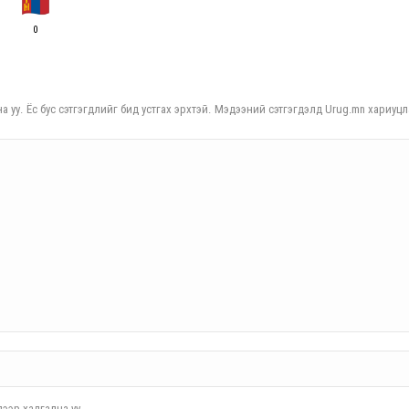
0
а уу. Ёс бус сэтгэгдлийг бид устгах эрхтэй. Мэдээний сэтгэгдэлд Urug.mn хариуцл
ээр хадгална уу.