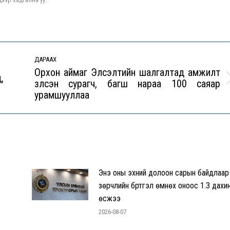
ДАРААХ
Орхон аймаг Элсэлтийн шалгалтад амжилт
,
үзүүлсэн сурагч, багш нараа 100 саяар
Next
урамшууллаа
post:
Энэ оны эхний долоон сарын байдлаар
зөрчлийн бүртгэл өмнөх оноос 1.3 дахи
өсжээ
2026-08-07