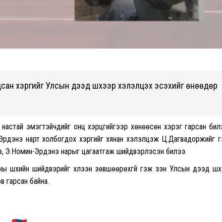
дсан хэргийг Улсын дээд шүүхээр хэлэлцэх эсэхийг өнөөдөр
настай эмэгтэйчүүдийг онц хэрцгийгээр хөнөөсөн хэрэг гарсан бил
н-Эрдэнэ нарт холбогдох хэргийг хянан хэлэлцэж Ц.Дагвадоржийг 
нэ, Э.Номин-Эрдэнэ нарыг цагаатгаж шийдвэрлэсэн билээ.
ы шүүхийн шийдвэрийг хүлээн зөвшөөрөхгүй гэж үзэн Улсын дээд шүү
в гарсан байна.