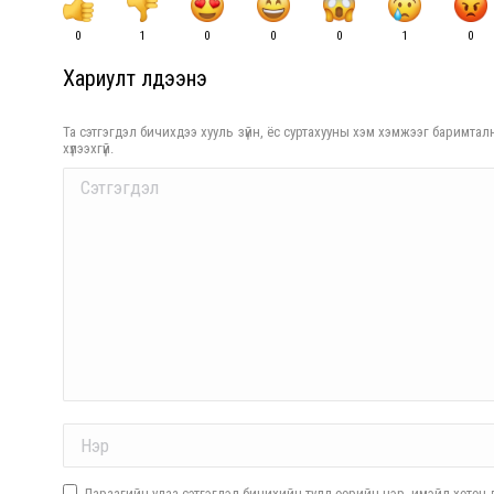
0
1
0
0
0
1
0
Хариулт үлдээнэ үү
Та сэтгэгдэл бичихдээ хууль зүйн, ёс суртахууны хэм хэмжээг баримталн
хүлээхгүй.
Comment
Name *
Дараагийн удаа сэтгэгдэл бичихийн тулд өөрийн нэр, имэйл хөтөч д