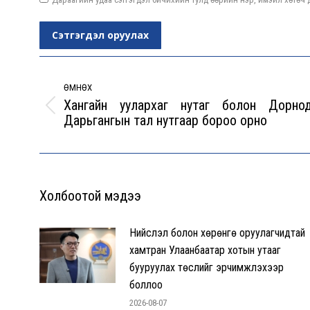
Сэтгэгдэл оруулах
Post
navigation
ӨМНӨХ
Хангайн уулархаг нутаг болон Дорнод
Previous
Дарьгангын тал нутгаар бороо орно
post:
Холбоотой мэдээ
Нийслэл болон хөрөнгө оруулагчидтай
хамтран Улаанбаатар хотын утааг
бууруулах төслийг эрчимжүүлэхээр
боллоо
2026-08-07