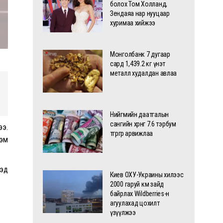
болох Том Холланд,
Зендаяа нар нууцаар
хуримаа хийжээ
Монголбанк 7 дугаар
сард 1,439.2 кг үнэт
металл худалдан авлаа
Нийгмийн даатгалын
сангийн хөрөнгө 7.6 тэрбум
ээ.
төгрөгөөр арвижлаа
гэм
хэд
Киев ОХУ-Украины хилээс
2000 гаруй км зайд
байрлах Wildberries-н
агуулахад цохилт
үзүүлжээ