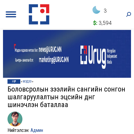
3
Sea
$:
3,594
НҮҮР
»
МЭДЭЭ
»
Боловсролын зээлийн сангийн сонгон
шалгаруулалтын эцсийн дүнг
шинэчлэн баталлаа
Нийтэлсэн:
Админ