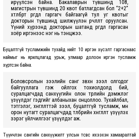
ирүүлсэн байна. Бакалаврын түвшинд 108,
магистрын түвшинд 20 квот батлагдсан бол “2+2”
хөтөлбөрт өргөдөл гаргагч байгаагүй тул уг квотыг
докторын түвшинд шилжүүлэн өөрчлөлт оруулсан.
Үүний хүрээнд докторын шатанд өргөдөл гаргасан
хоёр иргэнээс нэг нь тэнцжээ.
Буцалтгүй тусламжийн тухайд нийт 10 иргэн хүсэлт гаргаснаас
наймыг нь ярилцлагад урьж, улмаар долоон иргэн тусламж
хүртсэн байна.
Боловсролын зээлийн санг зөвхөн зээл олгодог
байгууллага гэж ойлгох тохиолдолд бий,
суралцагчдад санхүүгийн олон төрлийн дэмжлэг
үзүүлдэг гэдгийг албаныхан онцоллоо. Тухайлбал,
тэтгэлэг, хөнгөлөлттэй зээл, буцалтгүй тусламж, мөн
орон нутагт суралцагчдад төлбөрийн хөнгөлөлт үзүүлэх
зэрэг үйлчилгээг үзүүлдэг аж.
Түүнчлэн сангийн санхүүжилт улсын төсвөөс ихээхэн хамааралтай