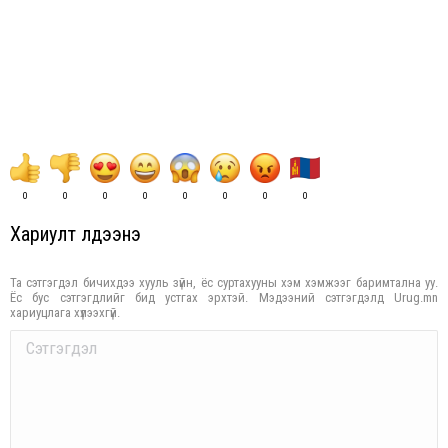
0
0
0
0
0
0
0
0
Хариулт үлдээнэ үү
Та сэтгэгдэл бичихдээ хууль зүйн, ёс суртахууны хэм хэмжээг баримтална уу.
Ёс бус сэтгэгдлийг бид устгах эрхтэй. Мэдээний сэтгэгдэлд Urug.mn
хариуцлага хүлээхгүй.
Comment