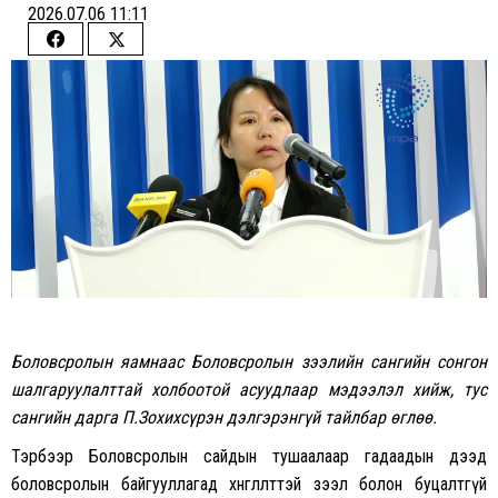
2026.07.06 11:11
Share
Share
on
on
Facebook
Twitter
Боловсролын яамнаас Боловсролын зээлийн сангийн сонгон
шалгаруулалттай холбоотой асуудлаар мэдээлэл хийж, тус
сангийн дарга П.Зохихсүрэн дэлгэрэнгүй тайлбар өглөө.
Тэрбээр Боловсролын сайдын тушаалаар гадаадын дээд
боловсролын байгууллагад хөнгөлөлттэй зээл болон буцалтгүй