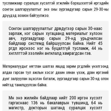
тусламжаар суралцах хүсэлтэй хөгжлийн бэрхшээлтэй иргэдийн
сонгон шалгаруулалтыг энэ оны зургаадугаар сарын 29-30-ны
өдрүүдэд зохион байгуулжээ.
Сонгон шалгаруулалтыг дөрөвдүгээр сарын 30-наас
зарлаж, нэг сарын хугацаанд материалыг хүлээн
авч, зургаадугаар сарын 29-нд урьдчилсан
байдлаар системд байршуулсан байна. Нийт 45
өргөдөл ирснээс нэг нь буцалтгүй тусламж, 44 нь
хөнгөлөлттэй зээлийн ангилалд хамрагдсан гэв.
Материалуудыг нягтлан шалгах явцад зарим өргөдлийн үнэлгээнд
алдаа гарсан тул ажлын хэсэг дахин хянан үзэж, дөрвөн иргэний
дүнг залруулан эцэслэн баталж, зургаадугаар сарын 30-нд олон
нийтэд танилцуулсан байна.
Мөн энэ жилийн байдлаар нийт 200 иргэн хүсэлт
гаргаснаас 136 нь бакалаврын түвшинд, 64 нь
магистр, докторын шатанд суралцах хүсэлт