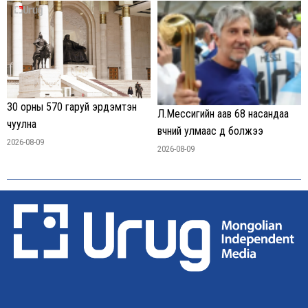
30 орны 570 гаруй эрдэмтэн
Л.Мессигийн аав 68 насандаа
чуулна
өвчний улмаас өөд болжээ
2026-08-09
2026-08-09