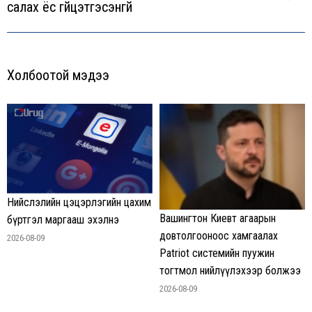
салах ёс гүйцэтгэсэнгүй
post:
Холбоотой мэдээ
Нийслэлийн цэцэрлэгийн цахим
Вашингтон Киевт агаарын
бүртгэл маргааш эхэлнэ
довтолгооноос хамгаалах
2026-08-09
Patriot системийн пуужин
тогтмол нийлүүлэхээр болжээ
2026-08-09