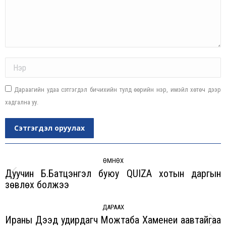
Name *
Дараагийн удаа сэтгэгдэл бичихийн тулд өөрийн нэр, имэйл хөтөч дээр
хадгална уу.
Сэтгэгдэл оруулах
Post
navigation
ӨМНӨХ
Дуучин Б.Батцэнгэл буюу QUIZA хотын даргын
Previous
зөвлөх болжээ
post:
ДАРААХ
Ираны Дээд удирдагч Можтаба Хаменеи аавтайгаа
Next