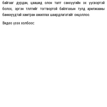
байгааг дурдан, цаашид олон талт санхүүгийн эх үүсвэртэй
болох, эргэн төлөлтийг тогтвортой байлгахын тулд арилжааны
банкнуудтай хамтран ажиллах шаардлагатайг онцоллоо.
Видео үзэх холбоос: