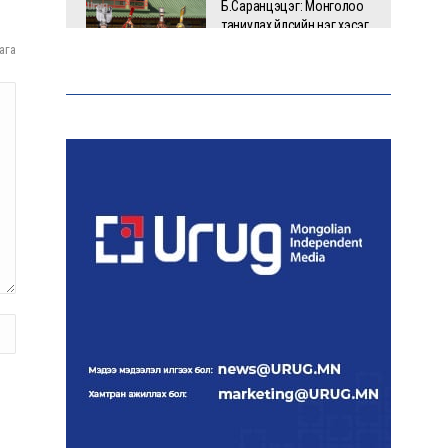
Б.Саранцэцэг: Монголоо
таниулах үйлсийн нэг хэсэг
болж буйдаа баяртай
ага
байна
Дуучин Рианна ургацын
баярт зориулсан
карнавалд оролцжээ
Шинэ Зеландын нийслэл
Веллингтон хотод 15
жилийн дараа цас оржээ
16 төрлийн эмийг нэг эх
үүсвэрээс худалдан авах
журмыг баталлаа