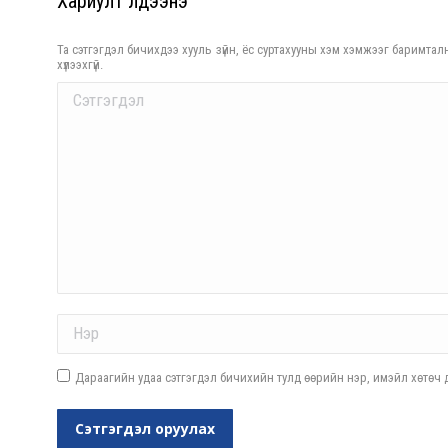
Хариулт үлдээнэ үү
Та сэтгэгдэл бичихдээ хууль зүйн, ёс суртахууны хэм хэмжээг баримталн
хүлээхгүй.
Comment
Name *
Дараагийн удаа сэтгэгдэл бичихийн тулд өөрийн нэр, имэйл хөтөч д
Сэтгэгдэл оруулах