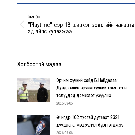
Post
navigation
ӨМНӨХ
“Playtime” үеэр 18 ширхэг зэвсгийн чанарта
Previous
эд зүйлс хураажээ
post:
Холбоотой мэдээ
Эрчим хүчний сайд Б.Найдалаа:
Дундговийн эрчим хүчний томоохон
төслүүдэд дэмжлэг үзүүлнэ
2026-08-06
Өчигдөр 102 тусгай дугаарт 2321
дуудлага, мэдээлэл бүртгэгджээ
2026-08-06