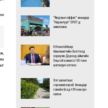
сны
“Явуулын оффис” өнөөдөр
“Нарантуул” ОУХТ-д
ажиллана
Н.Номтойбаяр:
Өвөлжилтийн бэлтгэлд
лж,
зориулж Дорнод аймгийн
сны
Онцгой комисст 50 тонн
хыг
шатахуун олгоно
Хэт халалтаас
сэрэмжлээрэй: Өнөөдөр
говийн бүсэд +39 хэм хүрч
хална