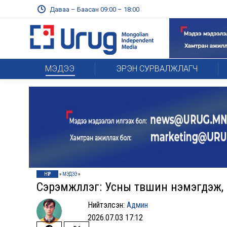
Даваа – Баасан 09:00 – 18:00
МЭДЭЭ
ЭРЭН СУРВАЛЖЛАГЧ
НҮҮР
»
МЭДЭЭ
»
Сэрэмжлүүлэг: Усны түвшин нэмэгдэж,
Нийтэлсэн:
Админ
2026.07.03 17:12