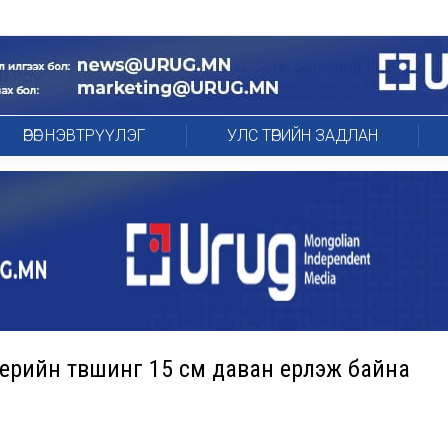
ӨРӨГ НЭВТРҮҮЛЭГ
УЛС ТӨРИЙН ЗАДЛАН
 үерийн түвшинг 15 см даван үерлэж байна