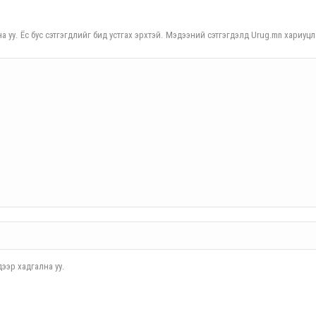
а уу. Ёс бус сэтгэгдлийг бид устгах эрхтэй. Мэдээний сэтгэгдэлд Urug.mn хариуцл
ээр хадгална уу.