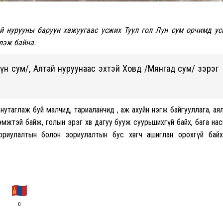
й нурууны баруун хажуугаас усжих Туул гол Лүн сум орчимд у
рлэж байна.
Лүн сум/, Алтай нуруунаас эхтэй Ховд /Мянгад сум/ зэрэг
нутаглаж буй малчид, тариаланчид , аж ахуйн нэгж байгууллага, ая
жтэй байж, голын эрэг хөвөө дагуу бууж суурьшихгүй байх, бага на
риулалтын болон зориулалтын бус хөвөгч ашиглан орохгүй бай
0