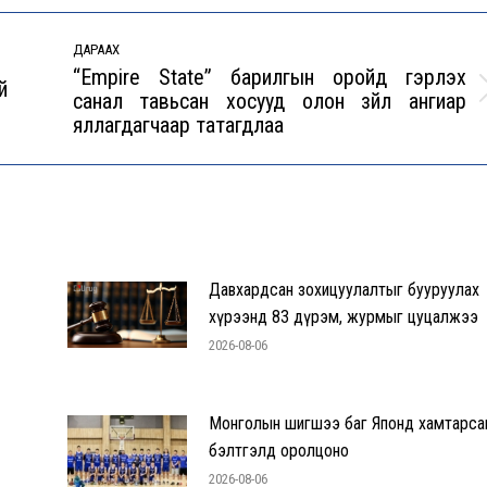
ДАРААХ
“Empire State” барилгын оройд гэрлэх
й
санал тавьсан хосууд олон зүйл ангиар
Next
яллагдагчаар татагдлаа
post:
Давхардсан зохицуулалтыг бууруулах
хүрээнд 83 дүрэм, журмыг цуцалжээ
2026-08-06
Монголын шигшээ баг Японд хамтарса
бэлтгэлд оролцоно
2026-08-06