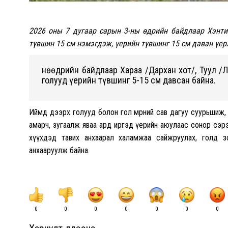
2026 оны 7 дугаар сарын 3-ны өдрийн байдлаар Хэнти
түвшин 15 см нэмэгдэж, үерийн түвшинг 15 см даван үе
Өнөөдрийн байдлаар Хараа /Дархан хот/, Туул /
голууд үерийн түвшинг 5-15 см давсан байна.
Иймд дээрх голууд болон гол мөрний сав дагуу суурьшиж, 
амарч, зугаалж яваа ард иргэд үерийн аюулаас сонор сэрэм
хүүхдэд тавих анхаарал халамжаа сайжруулах, голд зо
анхааруулж байна.
0
0
0
0
0
0
0