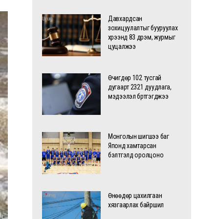
Давхардсан
зохицуулалтыг бууруулах
хүрээнд 83 дүрэм, журмыг
цуцалжээ
Өчигдөр 102 тусгай
дугаарт 2321 дуудлага,
мэдээлэл бүртгэгджээ
Монголын шигшээ баг
Японд хамтарсан
бэлтгэлд оролцоно
Өнөөдөр цахилгаан
хязгаарлах байршил