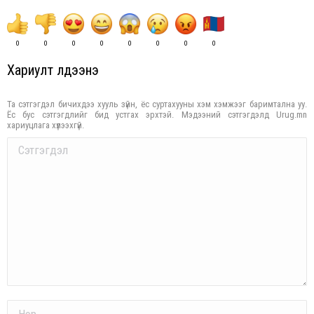
0
0
0
0
0
0
0
0
Хариулт үлдээнэ үү
Та сэтгэгдэл бичихдээ хууль зүйн, ёс суртахууны хэм хэмжээг баримтална уу.
Ёс бус сэтгэгдлийг бид устгах эрхтэй. Мэдээний сэтгэгдэлд Urug.mn
хариуцлага хүлээхгүй.
Comment
Name *