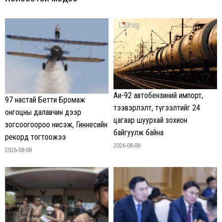
Аи-92 автобензиний импорт,
97 настай Бетти Бромаж
тээвэрлэлт, түгээлтийг 24
онгоцны далавчин дээр
цагаар шуурхай зохион
зогсоогоороо нисэж, Гиннесийн
байгуулж байна
рекорд тогтоожээ
2026-08-08
2026-08-08