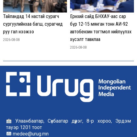
Тайландад 14 настай сурагч
Ерөнхий сайд БНХАУ-аас сар
сургуулийнхаа багш, сурагчид
бүр 12-15 мянган тонн АИ-92
руу гал нээжээ
автобензин тогтмол нийлүүлэх
хүсэлт тавилаа
2026-08-08
2026-08-08
Улаанбаатар, Сүхбаатар дүүрэг, 8-р хороо, Эрдэм
тауэр 1201 тоот
medee@urug.mn