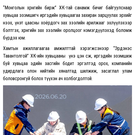
“Монголын хөрөнгийн бирж” ХК-тай санамж бичиг байгуулснаар
хувьцаа эзэмшигч иргэдийн хувьцаагаа захиран зарцуулах эрхийг
нээх, үнэт цаасны хоёрдогч зах зээлийн арилжааг эхлүүлэхээр
бэлтгэх, хөрөнгийн зах зээлийн оролцоог нэмэгдүүлэхэд боломж
бүрдэх юм.
Хамтын ажиллагаагаа амжилттай хэрэгжсэнээр “Эрдэнэс
Тавантолгой” ХК-ийн хувьцааны үнэ цэн өсөж, иргэдийн эзэмшиж
буй хувьцаа эдийн засгийн бодит эргэлтэд орох, компанийн
удирдлага олон нийтийн хяналтад шилжиж, засаглал улам
боловсронгуй болох түүхэн ач холбогдолтой.