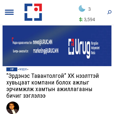
3
Sea
$:
3,594
НҮҮР
»
МЭДЭЭ
»
“Эрдэнэс Тавантолгой” ХК нээлттэй
хувьцаат компани болох ажлыг
эрчимжүүлж хамтын ажиллагааны
бичиг үзэглэлээ