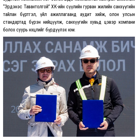
“Эрдэнэс Тавантолгой” ХК-ийн сүүлийн гурван жилийн санхүүгийн
тайлан бүртгэл, үйл ажиллагаанд аудит хийж, олон улсын
стандартад бүрэн нийцүүлж, санхүүгийн хувьд цэвэр компани
болох суурь нөхцөлийг бүрдүүлэх юм.