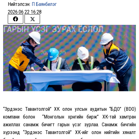
Нийтэлсэн:
П Баянбилэг
2026.06.22 16:28
Share
Share
on
on
Facebook
Twitter
“Эрдэнэс Тавантолгой” ХК олон улсын аудитын “БДО” (BDO)
компани болон “Монголын хөрөнгийн бирж” ХК-тай хамтран
ажиллах санамж бичигт гарын үсэг зурлаа. Санамж бичгийн
хүрээнд “Эрдэнэс Тавантолгой” ХК-ийг олон нийтийн хяналт