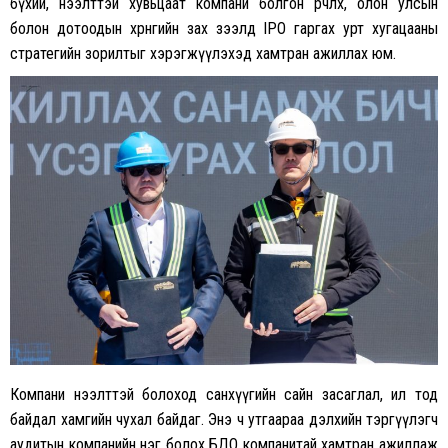
бүхий, нээлттэй хувьцаат компани болгон өөрчлөх, олон улсын
болон дотоодын хөрөнгийн зах зээлд IPO гаргах урт хугацааны
стратегийн зорилтыг хэрэгжүүлэхэд хамтран ажиллах юм.
Компани нээлттэй болоход санхүүгийн сайн засаглал, ил тод
байдал хамгийн чухал байдаг. Энэ ч утгаараа дэлхийн тэргүүлэгч
аудитын компанийн нэг болох БДО компанитай хамтран ажиллаж