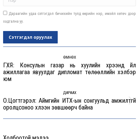
Дараагийн удаа сэтгэгдэл бичихийн тулд өөрийн нэр, имэйл хөтөч дээр
хадгална уу.
Сэтгэгдэл оруулах
Post
navigation
ӨМНӨХ
ГХЯ: Консулын газар нь хуулийн хүрээнд үйл
ажиллагаа явуулдаг дипломат төлөөллийн хэлбэр
Previous
юм
post:
ДАРААХ
О.Цогтгэрэл: Аймгийн ИТХ-ын сонгуульд амжилтгүй
Next
оролцсоноо хүлээн зөвшөөрч байна
post:
Холбоотой мэдээ