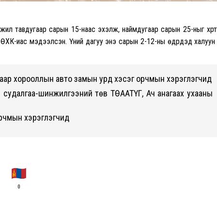
жил тавдугаар сарын 15-наас эхэлж, наймдугаар сарын 25-ныг хүр
ӨХК-иас мэдээлсэн. Үүний дагуу энэ сарын 2-12-ны өдрүүдэд халуун
угаар хорооллын авто замын урд хэсэг орчмын хэрэглэгчид
н судалгаа-шинжилгээний төв ТӨААТҮГ, Ач анагаах ухааны
орчмын хэрэглэгчид
0