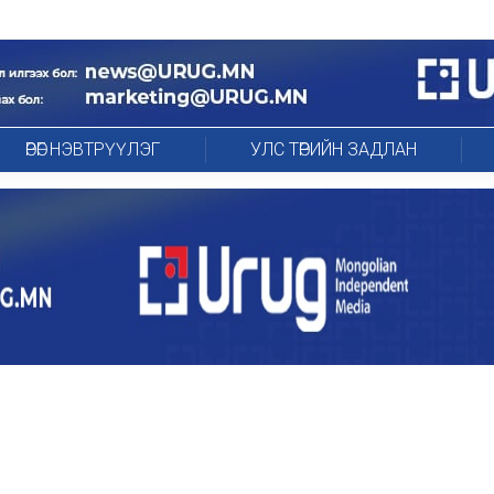
ӨРӨГ НЭВТРҮҮЛЭГ
УЛС ТӨРИЙН ЗАДЛАН