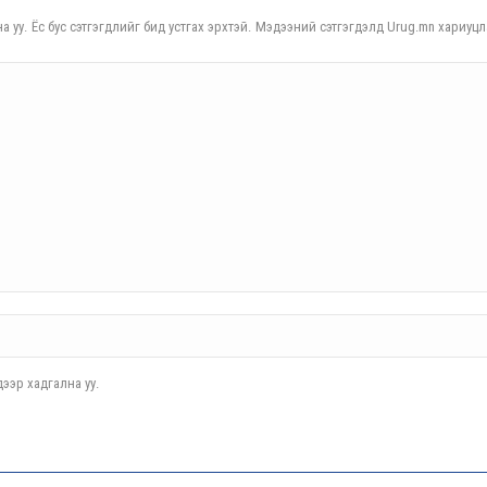
а уу. Ёс бус сэтгэгдлийг бид устгах эрхтэй. Мэдээний сэтгэгдэлд Urug.mn хариуцл
ээр хадгална уу.