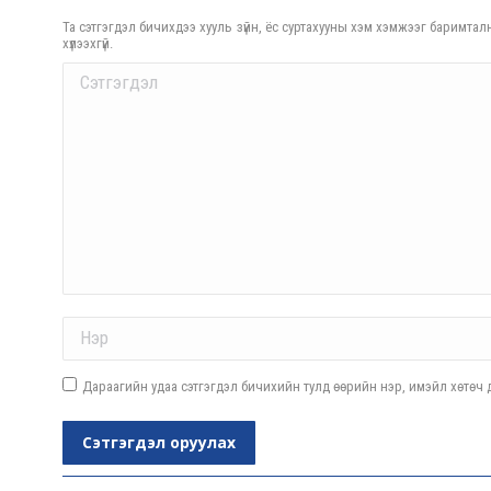
Та сэтгэгдэл бичихдээ хууль зүйн, ёс суртахууны хэм хэмжээг баримталн
хүлээхгүй.
Comment
Name *
Дараагийн удаа сэтгэгдэл бичихийн тулд өөрийн нэр, имэйл хөтөч д
Сэтгэгдэл оруулах
Post