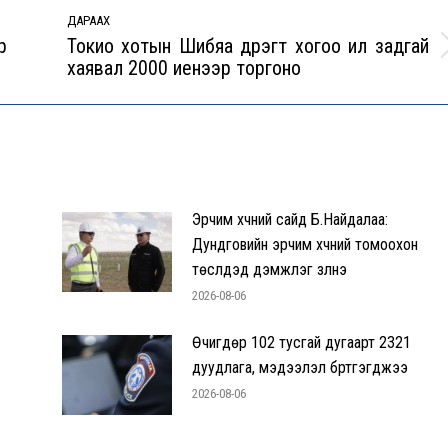
ДАРААХ
р
Токио хотын Шибүяа дүүрэгт хогоо ил задгай
Next
хаявал 2000 иенээр торгоно
post:
Эрчим хүчний сайд Б.Найдалаа:
Дундговийн эрчим хүчний томоохон
төслүүдэд дэмжлэг үзүүлнэ
2026-08-06
Өчигдөр 102 тусгай дугаарт 2321
дуудлага, мэдээлэл бүртгэгджээ
2026-08-06