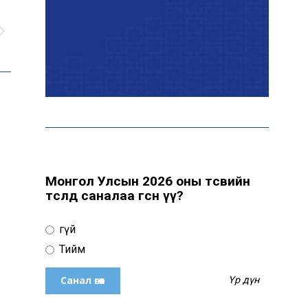
Шинэ Зеландын нийслэл
Веллингтон хотод 15
жилийн дараа цас оржээ
16 төрлийн эмийг нэг эх
үүсвэрээс худалдан авах
журмыг баталлаа
Монгол Улсын 2026 оны төсвийн
төсөлд саналаа өгсөн үү?
Европын хамгийн хүчирхэг
тагнуулын албаар Их
Британийн MI6 тагнуулын
Үгүй
агентлаг шалгарчээ
Тийм
Монгол Улс “COP17”-д
Үр дүн
“Тал хээрийн төлөвлөгөө”-
гөө танилцуулна