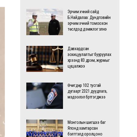
Эрчим хүчний сайд
Б.Найдалаа: Дундговийн
эрчим хүчний томоохон
төслүүдэд дэмжлэг үзүүлнэ
Давхардсан
зохицуулалтыг бууруулах
хүрээнд 83 дүрэм, журмыг
цуцалжээ
Өчигдөр 102 тусгай
дугаарт 2321 дуудлага,
мэдээлэл бүртгэгджээ
Монголын шигшээ баг
Японд хамтарсан
бэлтгэлд оролцоно