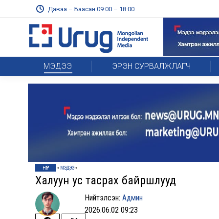
Даваа – Баасан 09:00 – 18:00
МЭДЭЭ
ЭРЭН СУРВАЛЖЛАГЧ
НҮҮР
»
МЭДЭЭ
»
Халуун ус тасрах байршлууд
Нийтэлсэн:
Админ
2026.06.02 09:23