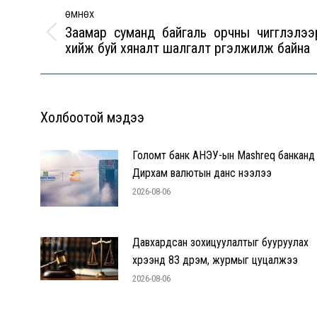
navigation
ӨМНӨХ
Заамар суманд байгаль орчны чигглэлээ
Previous
хийж буй хяналт шалгалт үргэлжилж байна
post:
Холбоотой мэдээ
Голомт банк АНЭУ-ын Mashreq банканд
Дирхам валютын данс нээлээ
2026-08-06
Давхардсан зохицуулалтыг бууруулах
хүрээнд 83 дүрэм, журмыг цуцалжээ
2026-08-06