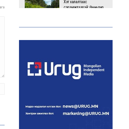
Хэт халалтаас
ага
сэрэмжлээрэй: Өнөөдөр
говийн бүсэд +39 хэм хүрч
хална
Б.Саранцэцэг: Монголоо
таниулах үйлсийн нэг хэсэг
болж буйдаа баяртай
байна
ОХУ Евро-2, Евро-3,
Евро-4 стандартын
бензин импортлохыг
зөвшөөрчээ
Дуучин Рианна ургацын
баярт зориулсан
карнавалд оролцжээ