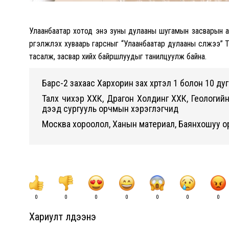
Улаанбаатар хотод энэ зуны дулааны шугамын засварын а
үргэлжлэх хуваарь гарсныг “Улаанбаатар дулааны сүлжээ” Т
тасалж, засвар хийх байршлуудыг танилцуулж байна.
Барс-2 захаас Хархорин зах хүртэл 1 болон 10 д
Талх чихэр ХХК, Драгон Холдинг ХХК, Геологий
дээд сургууль орчмын хэрэглэгчид
Москва хороолол, Ханын материал, Баянхошуу 
0
0
0
0
0
0
0
Хариулт үлдээнэ үү