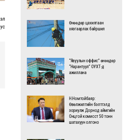
тэл
Өнөөдөр цахилгаан
 ус
хязгаарлах байршил
“Явуулын оффис” өнөөдөр
“Нарантуул” ОУХТ-д
ажиллана
Н.Номтойбаяр:
Өвөлжилтийн бэлтгэлд
зориулж Дорнод аймгийн
Онцгой комисст 50 тонн
шатахуун олгоно