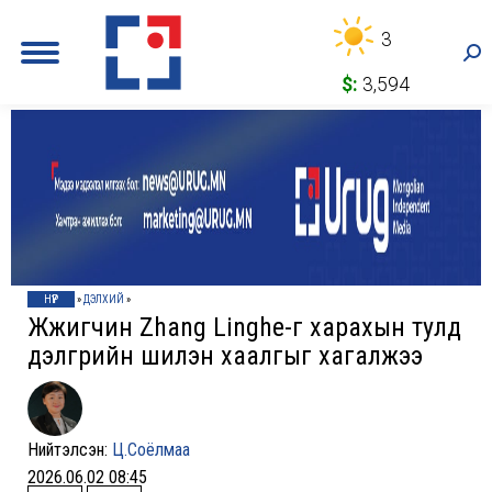
3
Sea
$:
3,594
НҮҮР
»
ДЭЛХИЙ
»
Жүжигчин Zhang Linghe-г харахын тулд
дэлгүүрийн шилэн хаалгыг хагалжээ
Нийтэлсэн:
Ц.Соёлмаа
2026.06.02 08:45