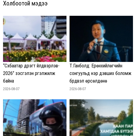
Холбоотой мэдээ
“Сүхбаатар дүүрэгт үйлдвэрлэв-
Т.Ганболд: Ерөнхийлөгчийн
2026” үзэсгэлэн үргэлжилж
сонгуульд нэр дэвших боломж
байна
бүрдвэл өрсөлдөнө
2026-08-07
2026-08-07