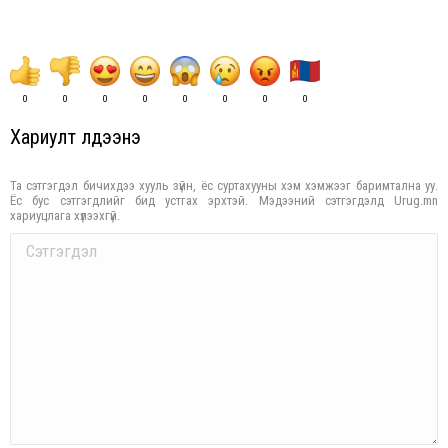
0
0
0
0
0
0
0
0
Хариулт үлдээнэ үү
Та сэтгэгдэл бичихдээ хууль зүйн, ёс суртахууны хэм хэмжээг баримтална уу.
Ёс бус сэтгэгдлийг бид устгах эрхтэй. Мэдээний сэтгэгдэлд Urug.mn
хариуцлага хүлээхгүй.
Comment