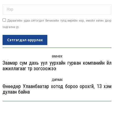
Name *
Дараагийн удаа сэтгэгдэл бичихийн тулд өөрийн нэр, имэйл хөтөч дээр
хадгална уу.
Сэтгэгдэл оруулах
Post
navigation
ӨМНӨХ
Заамар сум дахь уул уурхайн гурван компанийн үйл
Previous
ажиллагааг түр зогсоожээ
post:
ДАРААХ
Өнөөдөр Улаанбаатар хотод бороо орохгүй, 13 хэм
Next
дулаан байна
post: