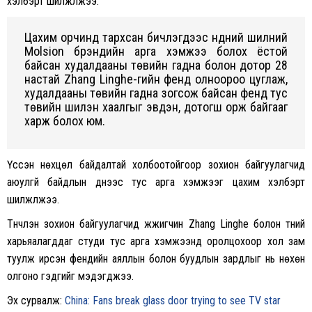
хэлбэрт шилжүүлжээ.
Цахим орчинд тархсан бичлэгүүдээс нүдний шилний
Molsion брэндийн арга хэмжээ болох ёстой
байсан худалдааны төвийн гадна болон дотор 28
настай Zhang Linghe-гийн фенүүд олноороо цуглаж,
худалдааны төвийн гадна зогсож байсан фенүүд тус
төвийн шилэн хаалгыг эвдэн, дотогш орж байгааг
харж болох юм.
Үүссэн нөхцөл байдалтай холбоотойгоор зохион байгуулагчид
аюулгүй байдлын үүднээс тус арга хэмжээг цахим хэлбэрт
шилжүүлжээ.
Түүнчлэн зохион байгуулагчид жүжигчин Zhang Linghe болон түүний
харьяалагддаг студи тус арга хэмжээнд оролцохоор хол зам
туулж ирсэн фенүүдийн аяллын болон буудлын зардлыг нь нөхөн
олгоно гэдгийг мэдэгджээ.
Эх сурвалж:
China: Fans break glass door trying to see TV star