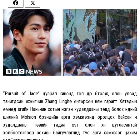
Share
Share
on
on
Facebook
Twitter
“Pursuit of Jade” цуврал кинонд гол дүр бүтээж, олон улсад
танигдсан жүжигчин Zhang Linghe өнгөрсөн ням гарагт Хятадын
өмнөд зүгийн Наньнин хотын нэгэн худалдааны төвд болох нүдний
шилний Molsion брэндийн арга хэмжээнд оролцох байсан ч
худалдааны төвийн гадаа хэт олон хүн цугласантай
холбоотойгоор зохион байгуулагчид тус арга хэмжээг цахим