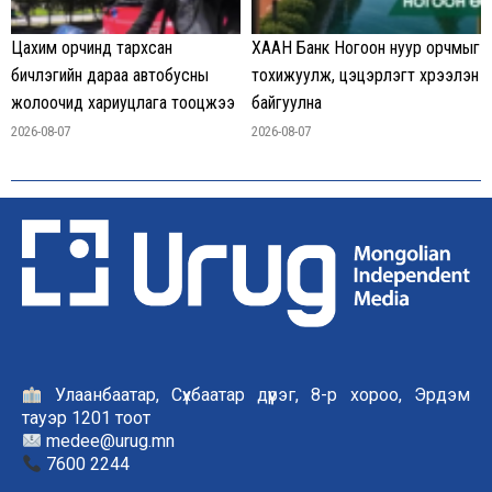
Цахим орчинд тархсан
ХААН Банк Ногоон нуур орчмыг
бичлэгийн дараа автобусны
тохижуулж, цэцэрлэгт хүрээлэн
жолоочид хариуцлага тооцжээ
байгуулна
2026-08-07
2026-08-07
Улаанбаатар, Сүхбаатар дүүрэг, 8-р хороо, Эрдэм
тауэр 1201 тоот
medee@urug.mn
7600 2244