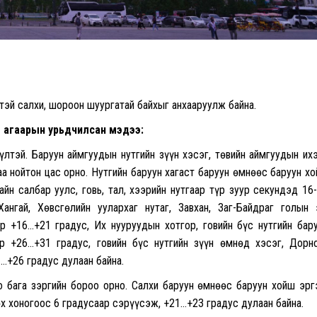
чтэй салхи, шороон шуургатай байхыг анхааруулж байна.
г агаарын урьдчилсан мэдээ:
үлтэй. Баруун аймгуудын нутгийн зүүн хэсэг, төвийн аймгуудын их
аа нойтон цас орно. Нутгийн баруун хагаст баруун өмнөөс баруун х
йн салбар уулс, говь, тал, хээрийн нутгаар түр зуур секундэд 16
нгай, Хөвсгөлийн уулархаг нутаг, Завхан, Заг-Байдраг голын 
 +16…+21 градус, Их нууруудын хотгор, говийн бүс нутгийн бар
р +26…+31 градус, говийн бүс нутгийн зүүн өмнөд хэсэг, Дорн
1…+26 градус дулаан байна.
 бага зэргийн бороо орно. Салхи баруун өмнөөс баруун хойш эр
өх хоногоос 6 градусаар сэрүүсэж, +21…+23 градус дулаан байна.