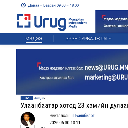
Даваа – Баасан 09:00 – 18:00
МЭДЭЭ
ЭРЭН СУРВАЛЖЛАГЧ
НҮҮР
»
МЭДЭЭ
»
Улаанбаатар хотод 23 хэмийн дулаа
Нийтэлсэн:
П Баянбилэг
2026.05.30 10:11