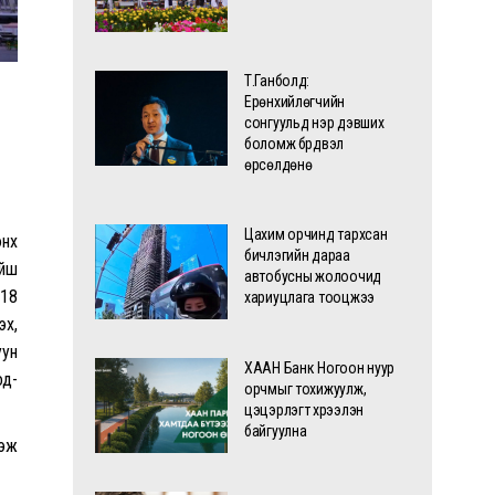
Т.Ганболд:
Ерөнхийлөгчийн
сонгуульд нэр дэвших
боломж бүрдвэл
өрсөлдөнө
Цахим орчинд тархсан
энх
бичлэгийн дараа
ойш
автобусны жолоочид
-18
хариуцлага тооцжээ
эх,
уун
ХААН Банк Ногоон нуур
од-
орчмыг тохижуулж,
цэцэрлэгт хүрээлэн
байгуулна
гэж