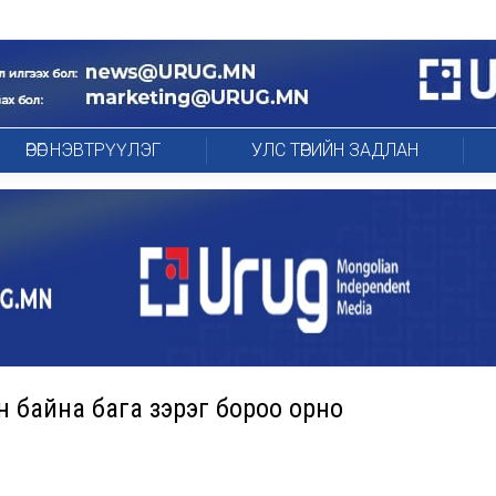
ӨРӨГ НЭВТРҮҮЛЭГ
УЛС ТӨРИЙН ЗАДЛАН
н байна бага зэрэг бороо орно