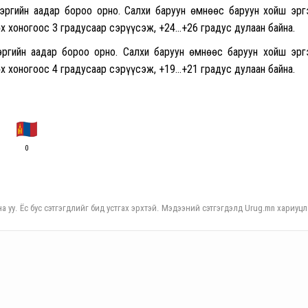
зэргийн аадар бороо орно. Салхи баруун өмнөөс баруун хойш эр
өх хоногоос 3 градусаар сэрүүсэж, +24…+26 градус дулаан байна.
зэргийн аадар бороо орно. Салхи баруун өмнөөс баруун хойш эр
өх хоногоос 4 градусаар сэрүүсэж, +19…+21 градус дулаан байна.
0
а уу. Ёс бус сэтгэгдлийг бид устгах эрхтэй. Мэдээний сэтгэгдэлд Urug.mn хариуцл