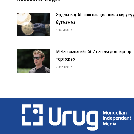
Эрдэмтэд AI ашиглан цоо шинэ вирусү
бүтээжээ
2026-08-07
Meta компанийг 567 сая ам.доллароор
торгожээ
2026-08-07