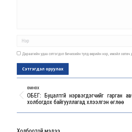
Name *
Дараагийн удаа сэтгэгдэл бичихийн тулд өөрийн нэр, имэйл хөтөч д
Сэтгэгдэл оруулах
Post
navigation
ӨМНӨХ
ОБЕГ: Буцалтгүй нэрвэгдэгчийг гарган ав
Previous
холбогдох байгууллагад хүлээлгэн өглөө
post:
Холбоотой мэдээ