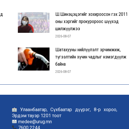
үд
Ш.Шинэцэцэгийг хохироосон гэх 2011
оны хэргийг прокуророос шүүхэд
шилжүүлжээ
2026-08-07
Шатахууны нийлүүлэлт эрчимжиж,
түгээлтийн хүчин чадлыг нэмэгдүүлж
байна
2026-08-07
Улаанбаатар, Сүхбаатар дүүрэг, 8-р хороо,
Эрдэм тауэр 1201 тоот
medee@urug.mn
7600 2244