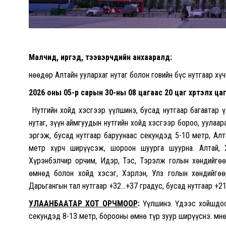
Малчид, иргэд, тээвэрчдийн анхааралд:
Өнөөдөр Алтайн уулархаг нутаг болон говийн бүс нутгаар хү
2026 оны 05-р сарын 30-ны 08 цагаас 20 цаг хүртэлх
ца
Нутгийн хойд хэсгээр үүлшинэ, бусад нутгаар багавтар ү
нутаг, зүүн аймгуудын нутгийн хойд хэсгээр бороо, уулаар
эргэж, бусад нутгаар баруунаас секундэд 5-10 метр, Алта
метр хүрч ширүүсэж, шороон шуурга шуурна. Алтай, Ха
Хүрэнбэлчир орчим, Идэр, Тэс, Тэрэлж голын хөндийгөөр
өмнөд болон хойд хэсэг, Хэрлэн, Улз голын хөндийгөө
Дарьгангын тал нутгаар +32…+37 градус, бусад нутгаар +2
УЛААНБААТАР ХОТ ОРЧМООР
:
Үүлшинэ. Үдээс хойшдоо
секундэд 8-13 метр, борооны өмнө түр зуур ширүүснэ. Өмн