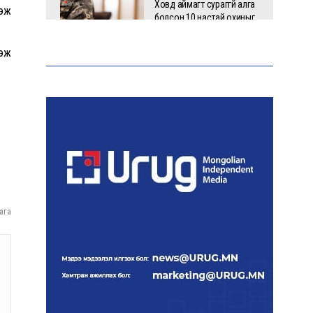
Ховд аймагт сураггүй алга
гэж
болсон 10 настай охиныг
эрэн хайх ажиллагаа
үргэлжилж байна
гэж
Гадаад худалдааны бараа
эргэлт 19.4 тэрбум
ам.долларт хүрч, экспорт
57.5 хувиар өсжээ
Ихэнх нутгаар халж, зарим
бүсэд аадар бороо орно
ага
НАТО-гийн логистикийн
чухал төв Лейпцигийн
нисэх буудалд бөмбөгтэй
дрон илэрлээ