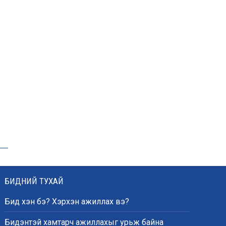
эрчимжүүлж, орон сууцны
хохирлыг барагдуулна
“Хотын дарга сонсож
байна” платформыг
наймдугаар сарын 14-
нөөс ажиллуулна
Монгол залуу АНУ-ын
Вашингтон хотын орон
гэргүй эмэгтэйг
хүчирхийлэгчээс аварчээ
БИДНИЙ ТУХАЙ
АЧААЛЖ БАЙНА
Бид хэн бэ? Хэрхэн ажиллах вэ?
Бидэнтэй хамтарч ажиллахыг урьж байна