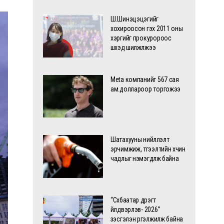
Ш.Шинэцэцэгийг
хохироосон гэх 2011 оны
хэргийг прокуророос
шүүхэд шилжүүлжээ
Meta компанийг 567 сая
ам.доллароор торгожээ
Шатахууны нийлүүлэлт
эрчимжиж, түгээлтийн хүчин
чадлыг нэмэгдүүлж байна
“Сүхбаатар дүүрэгт
үйлдвэрлэв- 2026”
үзэсгэлэн үргэлжилж байна