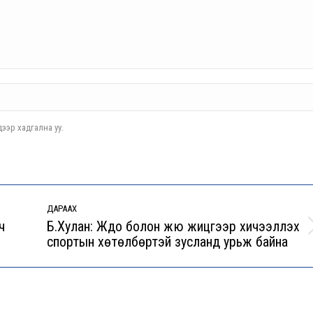
ээр хадгална уу.
ДАРААХ
ч
Б.Хулан: Жүдо болон жюү жицүгээр хичээллэх
Next
спортын хөтөлбөртэй зусланд урьж байна
post: