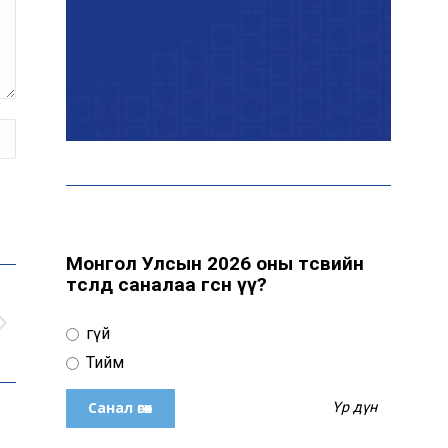
ААН-үүдийн заавал бүрдүүлдэг
103 бүртгэлийг хүчингүй
болголоо
З.Мэндсайхан: Нөөцийн
махыг цахим системээр
бүртгэж, ил тод болгоно
Монгол Улсын 2026 оны төсвийн
төсөлд саналаа өгсөн үү?
Маргааш цахилгаан
хязгаарлах хуваарь
Үгүй
Тийм
С.Амарсайхан: 60 гаруй
Үр дүн
тэрбум төгрөгийн
шийдвэр гүйцэтгэлийг