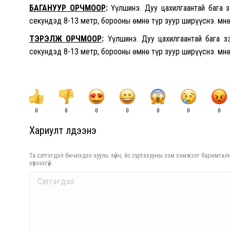
БАГАНУУР ОРЧМООР
:
Үүлшинэ. Дуу цахилгаантай бага 
секундэд 8-13 метр, борооны өмнө түр зуур ширүүснэ. Өмн
ТЭРЭЛЖ ОРЧМООР
:
Үүлшинэ. Дуу цахилгаантай бага 
секундэд 8-13 метр, борооны өмнө түр зуур ширүүснэ. Өмн
0
0
0
0
0
0
0
Хариулт үлдээнэ үү
Та сэтгэгдэл бичихдээ хууль зүйн, ёс суртахууны хэм хэмжээг баримталн
хүлээхгүй.
Comment