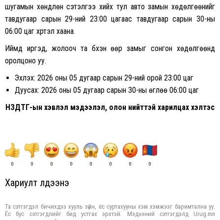
шугамын хөндлөн сэтэлгээ хийх тул авто замын хөдөлгөөнийг
тавдугаар сарын 29-ний 23:00 цагаас тавдугаар сарын 30-ны
06:00 цаг хүртэл хаана.
Иймд иргэд, жолооч та бүхэн өөр замыг сонгон хөдөлгөөнд
оролцоно уу.
Эхлэх: 2026 оны 05 дугаар сарын 29-ний орой 23:00 цаг
Дуусах: 2026 оны 05 дугаар сарын 30-ны өглөө 06:00 цаг
НЗДТГ-ын хэвлэл мэдээлэл, олон нийттэй харилцах хэлтэс
0
0
0
0
0
0
0
0
Хариулт үлдээнэ үү
Та сэтгэгдэл бичихдээ хууль зүйн, ёс суртахууны хэм хэмжээг баримтална уу.
Ёс бус сэтгэгдлийг бид устгах эрхтэй. Мэдээний сэтгэгдэлд Urug.mn