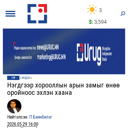
3
Sea
$:
3,594
НҮҮР
»
МЭДЭЭ
»
Нэгдүгээр хорооллын арын замыг өнөө
оройноос эхлэн хаана
Нийтэлсэн:
П Баянбилэг
2026.05.29 16:00