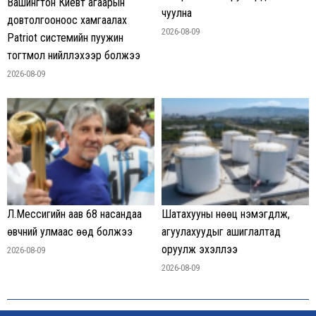
Вашингтон Киевт агаарын
чуулна
довтолгооноос хамгаалах
2026-08-09
Patriot системийн пуужин
тогтмол нийлүүлэхээр болжээ
2026-08-09
Л.Мессигийн аав 68 насандаа
Шатахууны нөөц нэмэгдүүлж,
өвчний улмаас өөд болжээ
агуулахуудыг ашиглалтад
оруулж эхэллээ
2026-08-09
2026-08-09