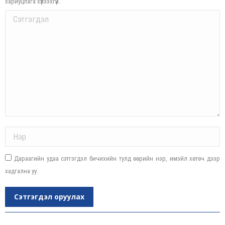
хариуцлага хүлээхгүй.
Comment
Name *
Дараагийн удаа сэтгэгдэл бичихийн тулд өөрийн нэр, имэйл хөтөч дээр
хадгална уу.
Сэтгэгдэл оруулах
Post