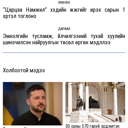
navigation
ӨМНӨХ
“Царцаа Намжил” хүүхдийн жүжгийг ирэх сарын 1
Previous
хүртэл тоглоно
post:
ДАРААХ
Эмнэлгийн тусламж, үйлчилгээний тухай хуулийн
Next
шинэчилсэн найруулгын төсөл өргөн мэдүүллээ
post:
Холбоотой мэдээ
30 орны 570 гаруй эрдэмтэн