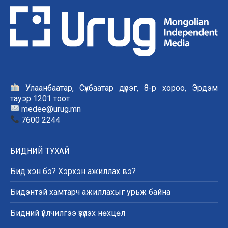
Улаанбаатар, Сүхбаатар дүүрэг, 8-р хороо, Эрдэм
тауэр 1201 тоот
medee@urug.mn
7600 2244
БИДНИЙ ТУХАЙ
Бид хэн бэ? Хэрхэн ажиллах вэ?
Бидэнтэй хамтарч ажиллахыг урьж байна
Бидний үйлчилгээ үзүүлэх нөхцөл