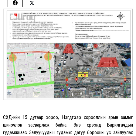
Share
Share
on
on
Facebook
Twitter
СХД-ийн 15 дугаар хороо, Нэгдүгээр хорооллын арын замыг
шинэчлэн засварлаж байна. Энэ хүрээнд Барилгачдын
гудамжнаас Залуучуудын гудамж дагуу борооны ус зайлуулах