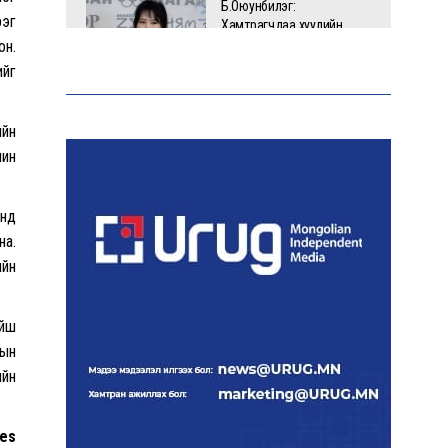
Б.Оюунбилэг:
рэг
Хамтрагчдаа хуулийн
байгууллагаар далайлгаж
он.
дарамталсан
ийг
Б.Дашпүрэв: Шатахууны
ийн
нийлүүлэлт хэвийн
чин
үргэлжилж, нөөцийг
нэмэгдүүлэхэд анхаарч
байна
инд
на.
ийн
Д.Амарбаясгалан: Зах
зээлийн буруу бодлого
шатахууны хямралаар
илэрч байна
ойш
рын
ийн
Голомт банк АНЭУ-ын
Mashreq банканд Дирхам
валютын данс нээлээ
es