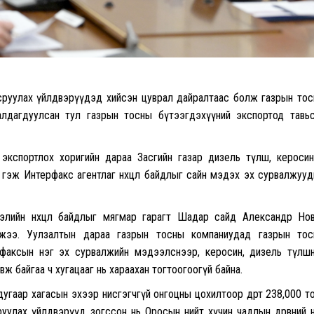
всруулах үйлдвэрүүдэд хийсэн цуврал дайралтаас болж газрын то
лдагдуулсан тул газрын тосны бүтээгдэхүүний экспортод тавь
экспортлох хоригийн дараа Засгийн газар дизель түлш, кероси
 гэж Интерфакс агентлаг нөхцөл байдлыг сайн мэдэх эх сурвалжуу
элийн нөхцөл байдлыг мягмар гарагт Шадар сайд Александр Но
ууджээ. Уулзалтын дараа газрын тосны компаниудад газрын то
Интерфаксын нэг эх сурвалжийн мэдээлснээр, керосин, дизель түлш
 байгаа ч хугацааг нь хараахан тогтоогоогүй байна.
угаар хагасын эхээр нисгэгчгүй онгоцны цохилтоор өдөрт 238,000 т
уулах үйлдвэрүүд зогссон нь Оросын нийт хүчин чадлын дөрөвний 