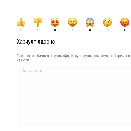
0
0
0
0
0
0
0
Хариулт үлдээнэ үү
Та сэтгэгдэл бичихдээ хууль зүйн, ёс суртахууны хэм хэмжээг баримталн
хүлээхгүй.
Comment