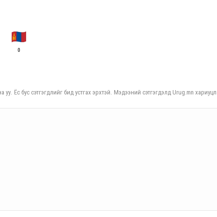
0
а уу. Ёс бус сэтгэгдлийг бид устгах эрхтэй. Мэдээний сэтгэгдэлд Urug.mn хариуцл