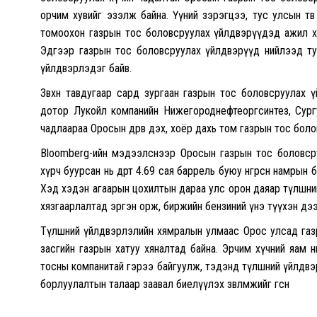
орчим хувийг эзэлж байна. Үүний зэрэгцээ, тус улсын тө
томоохон газрын тос боловсруулах үйлдвэрүүдэд ажил ха
Эдгээр газрын тос боловсруулах үйлдвэрүүд нийлээд тус
үйлдвэрлэдэг байв.
Зөвхөн тавдугаар сард зургаан газрын тос боловсруулах
дотор Лукойл компанийн Нижегороднефтеоргсинтез, Сург
чадлаараа Оросын дөрөв дэх, хоёр дахь том газрын тос бол
Bloomberg-ийн мэдээлснээр Оросын газрын тос боловср
хүрч буурсан нь өдөрт 4.69 сая баррель буюу өнгөрсөн намрын
Хэд хэдэн агаарын цохилтын дараа улс орон даяар түлшний 
хязгаарлалтад эргэн орж, биржийн бензиний үнэ түүхэн дэ
Түлшний үйлдвэрлэлийн хямралын улмаас Орос улсад газ
засгийн газрын хатуу хяналтад байна. Эрчим хүчний яам 
тосны компанитай гэрээ байгуулж, тэдэнд түлшний үйлдвэ
борлуулалтын талаар заавал биелүүлэх зөвлөмжийг өгсөн