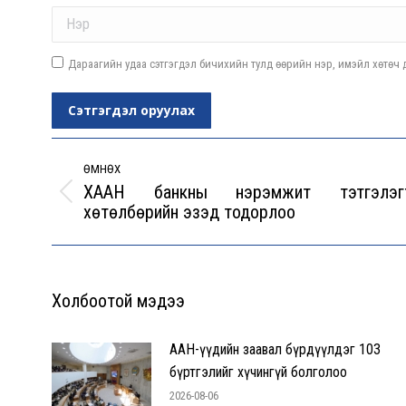
Name *
Дараагийн удаа сэтгэгдэл бичихийн тулд өөрийн нэр, имэйл хөтөч д
Сэтгэгдэл оруулах
Post
navigation
ӨМНӨХ
ХААН банкны нэрэмжит тэтгэлэг
Previous
хөтөлбөрийн эзэд тодорлоо
post:
Холбоотой мэдээ
ААН-үүдийн заавал бүрдүүлдэг 103
бүртгэлийг хүчингүй болголоо
2026-08-06