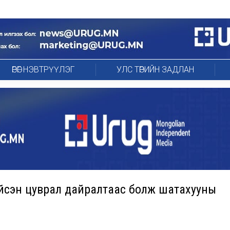
ӨРӨГ НЭВТРҮҮЛЭГ
УЛС ТӨРИЙН ЗАДЛАН
хийсэн цуврал дайралтаас болж шатахууны