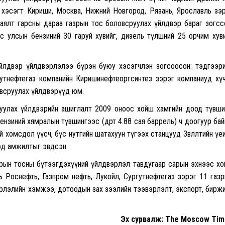
в хэсэгт Кириши, Москва, Нижний Новгород, Рязань, Ярославль зэ
ялт гарсны дараа газрын тос боловсруулах үйлдвэр бараг зогсс
 улсын бензиний 30 гаруй хувийг, дизель түлшний 25 орчим хув
 үйлдвэр үйлдвэрлэлээ бүрэн буюу хэсэгчлэн зогсоосон: тэдгээр
утнефтегаз компанийн Киришинефтеоргсинтез зэрэг компаниуд хү
овсруулах үйлдвэрүүд юм.
уулах үйлдвэрийн ашиглалт 2009 оноос хойш хамгийн доод түвш
 бензиний хямралын түвшингээс (өдөрт 4.88 сая баррель) ч доогуур бай
хомсдол үүсч, бүс нутгийн шатахуун түгээх станцууд Зөвлөлтийн үе
эд амжилтыг эвдсэн.
рын тосны бүтээгдэхүүний үйлдвэрлэл тавдугаар сарын эхнээс х
нь Роснефть, Газпром нефть, Лукойл, Сургутнефтегаз зэрэг 11 газ
рлэлийн хэмжээ, дотоодын зах зээлийн тээвэрлэлт, экспорт, бирж
Эх сурвалж: The Moscow Tim