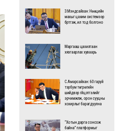
З.Мэндсайхан: Нөөцийн
махыг цахим системээр
бүртгэж, ил тод болгоно
Маргааш цахилгаан
хязгаарлах хуваарь
С.Амарсайхан: 60 гаруй
тэрбум төгрөгийн
шийдвэр гүйцэтгэлийг
эрчимжүүлж, орон сууцны
хохирлыг барагдуулна
“Хотын дарга сонсож
байна” платформыг