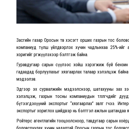
Засгийн газар Оросын төв хэсэгт орших газрын тос боло
компаниуд түлш үйлдвэрлэх хүчин чадлынхаа 25%-ийг а
хоригийг өргөжүүлэхээр бэлтгэж байна.
Гуравдугаар сарын сүүлээс хойш хэрэгжиж буй бензин 
гадаадад борлуулахыг хязгаарлах талаар хэлэлцэж байна
мэдээлэв.
Эдгээр эх сурвалжийн мэдээлснээр, шатахууны зах зэ
хэлэлцэж, газрын тосны компаниудын төлөөлөгчдийг д
бүтээгдэхүүний экспортыг “хязгаарлах” зөвлөгөө өгчээ. 
экспортыг хориглох шийдвэр нь бэлтгэл ажлын шатандаа явж
Ройтерс агентлагийн тооцоолсноор, тавдугаар сарын хоёрд
боловсруулах хүчин чадалтай Оросын газрын тос боловср