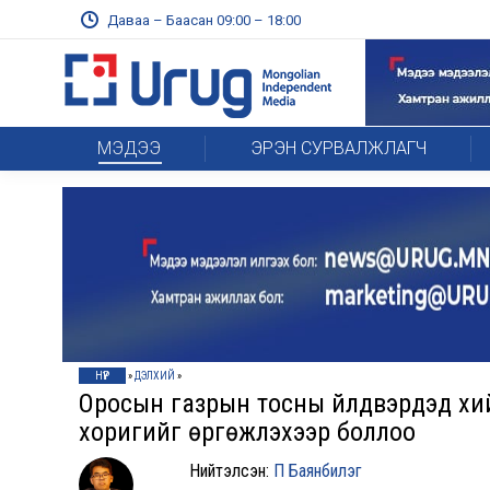
Даваа – Баасан 09:00 – 18:00
МЭДЭЭ
ЭРЭН СУРВАЛЖЛАГЧ
НҮҮР
»
ДЭЛХИЙ
»
Оросын газрын тосны үйлдвэрүүдэд 
хоригийг өргөжүүлэхээр боллоо
Нийтэлсэн:
П Баянбилэг