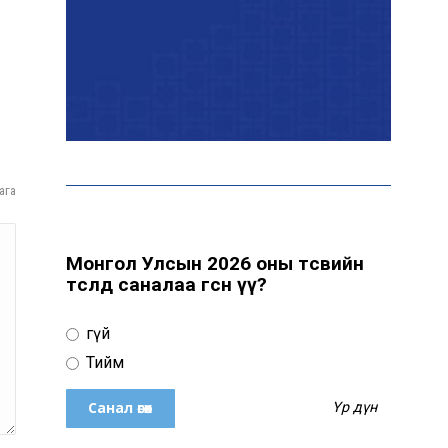
Эрчим хүчний сайд
Б.Найдалаа: Дундговийн
эрчим хүчний томоохон
төслүүдэд дэмжлэг үзүүлнэ
Давхардсан
ага
зохицуулалтыг бууруулах
хүрээнд 83 дүрэм, журмыг
цуцалжээ
Монгол Улсын 2026 оны төсвийн
төсөлд саналаа өгсөн үү?
Өчигдөр 102 тусгай
дугаарт 2321 дуудлага,
Үгүй
мэдээлэл бүртгэгджээ
Тийм
Үр дүн
Монголын шигшээ баг
Японд хамтарсан