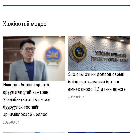
Холбоотой мэдээ
Энэ оны эхний долоон сарын
байдлаар зөрчлийн бүртгэл
Нийслэл болон хөрөнгө
өмнөх оноос 1.3 дахин өсжээ
оруулагчидтай хамтран
2026-08-07
Улаанбаатар хотын утааг
бууруулах төслийг
эрчимжүүлэхээр боллоо
2026-08-07