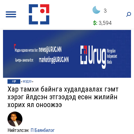
3
Sea
$:
3,594
НҮҮР
»
МЭДЭЭ
»
Хар тамхи байнга худалдаалах гэмт
хэрэг үйлдсэн этгээдэд есөн жилийн
хорих ял оноожээ
Нийтэлсэн:
П Баянбилэг