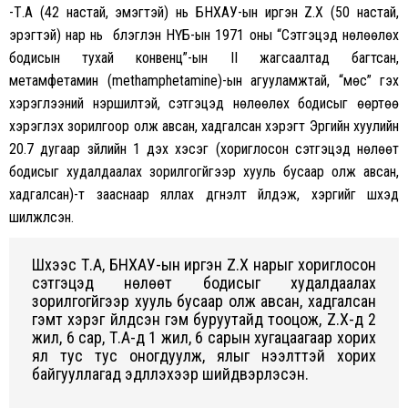
-Т.А (42 настай, эмэгтэй) нь БНХАУ-ын иргэн Z.X (50 настай,
эрэгтэй) нар нь бүлэглэн НҮБ-ын 1971 оны “Сэтгэцэд нөлөөлөх
бодисын тухай конвенц”-ын II жагсаалтад багтсан,
метамфетамин (methamphetamine)-ын агууламжтай, “мөс” гэх
хэрэглээний нэршилтэй, сэтгэцэд нөлөөлөх бодисыг өөртөө
хэрэглэх зорилгоор олж авсан, хадгалсан хэрэгт Эрүүгийн хуулийн
20.7 дугаар зүйлийн 1 дэх хэсэг (хориглосон сэтгэцэд нөлөөт
бодисыг худалдаалах зорилгогүйгээр хууль бусаар олж авсан,
хадгалсан)-т зааснаар яллах дүгнэлт үйлдэж, хэргийг шүүхэд
шилжүүлсэн.
Шүүхээс Т.А, БНХАУ-ын иргэн Z.X нарыг хориглосон
сэтгэцэд нөлөөт бодисыг худалдаалах
зорилгогүйгээр хууль бусаар олж авсан, хадгалсан
гэмт хэрэг үйлдсэн гэм буруутайд тооцож, Z.X-д 2
жил, 6 сар, Т.А-д 1 жил, 6 сарын хугацаагаар хорих
ял тус тус оногдуулж, ялыг нээлттэй хорих
байгууллагад эдлүүлэхээр шийдвэрлэсэн.