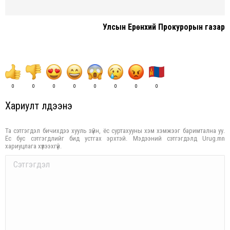
Улсын Ерөнхий Прокурорын газар
0
0
0
0
0
0
0
0
Хариулт үлдээнэ үү
Та сэтгэгдэл бичихдээ хууль зүйн, ёс суртахууны хэм хэмжээг баримтална уу.
Ёс бус сэтгэгдлийг бид устгах эрхтэй. Мэдээний сэтгэгдэлд Urug.mn
хариуцлага хүлээхгүй.
Comment