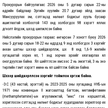
Прокурорын байгуулагаас 2026 оны 5 дугаар сарын 22-ны
өдрийн байдлаар Эрүүгийн хуулийн 20.7 дугаар зүйлд заасан
Мансууруулах эм, сэтгэцэд нөлөөт бодисыг хууль бусаар
ашиглахтай холбоотой 143 хүнд холбогдох 98 хэрэгт яллах
дүгнэлт үйлдэж, шүүхэд шилжүүлсэн байна.
Нийслэлийн прокурорын газраас өнгөрсөн 7 хоногт буюу 2026
оны 5 дугаар сарын 18-22 ны өдрүүдэд 9 хүнд холбогдох 3 хэргийг
анхан шатны шүүхээр шийдвэрлүүлж, шүүх 8 хүнд 1,6-9 жилийн
хугацаатай хорих ял, 1 хүнд зорчих эрхийг хязгаарлах ял
оногдуулсан байна. Ял шийтгүүлсэн хүмүүсээс 2 нь эмэгтэй, 3 нь энэ
төрлийн гэмт хэрэгт өмнө нь ял шийтгүүлж байсан байна.
Шүүхээр шийдвэрлүүлсэн хэргийг тоймлон хүргэж байна.
-Э.С (43 настай, эрэгтэй) нь 2023-2025 оны хугацаанд НҮБ-ын
1971 оны конвенцын II жагсаалтад багтсан, метамфетамин
(methamphetamine)-ын агууламжтай, “мөс” гэх нэршилтэй,
хориглосон сэтгэцэд нөлөөт бодисыг худалдаалах зорилгоор их