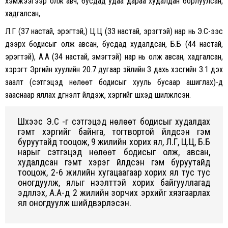
хэмжээгээр олж авч, бусдад удаа дараа худалдан борлуулсан,
хадгалсан,
Л.Г (37 настай, эрэгтэй,) Ц.Ц (33 настай, эрэгтэй) нар нь Э.С-ээс
дээрх бодисыг олж авсан, бусдад худалдсан, Б.Б (44 настай,
эрэгтэй), А.А (34 настай, эмэгтэй) нар нь олж авсан, хадгалсан,
хэрэгт Эрүүгийн хуулийн 20.7 дугаар зүйлийн 3 дахь хэсгийн 3.1 дэх
заалт (сэтгэцэд нөлөөт бодисыг хууль бусаар ашиглах)-д
зааснаар яллах дүгнэлт үйлдэж, хэргийг шүүхэд шилжүүлсэн.
Шүүхээс Э.С -г сэтгэцэд нөлөөт бодисыг худалдах
гэмт хэргийг байнга, тогтвортой үйлдсэн гэм
буруутайд тооцож, 9 жилийн хорих ял, Л.Г, Ц.Ц, Б.Б
нарыг сэтгэцэд нөлөөт бодисыг олж, авсан,
худалдсан гэмт хэрэг үйлдсэн гэм буруутайд
тооцож, 2-6 жилийн хугацаагаар хорих ял тус тус
оногдуулж, ялыг нээлттэй хорих байгууллагад
эдлүүлэх, А.А-д 2 жилийн зорчих эрхийг хязгаарлах
ял оногдуулж шийдвэрлэсэн.