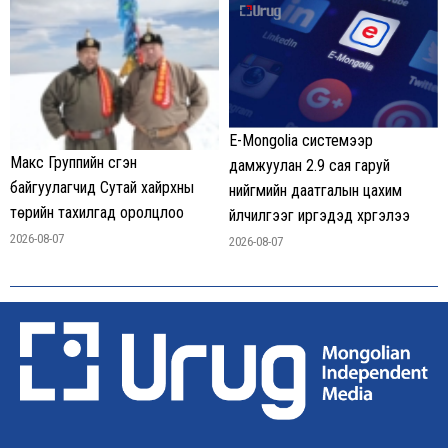
E-Mongolia системээр
Макс Группийн үүсгэн
дамжуулан 2.9 сая гаруй
байгуулагчид Сутай хайрхны
нийгмийн даатгалын цахим
төрийн тахилгад оролцлоо
үйлчилгээг иргэдэд хүргэлээ
2026-08-07
2026-08-07