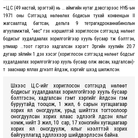
–
Ц.С (49 настай, эрэгтэй) нь … аймгийн нутаг дэвсгэрээс НҮБ-ын
1971 оны Сэтгэцэд нөлөөлөх бодисын тухай конвенцын II
жагсаалтад багтсан, дельта 9 тетрагидроканнабинолын
агууламжтай, “өвс” гэх нэршилтэй хориглосон сэтгэцэд нөлөөт
бодисыг худалдаалах зорилгогүйгээр хууль бусаар түүж бэлтгэн,
улмаар …тоот гэртээ хадгалсан хэрэгт Эрүүгийн хуулийн 20.7
дугаар зүйлийн 1 дэх хэсэг (хориглосон сэтгэцэд нөлөөт бодсыг
худалдаалах зорилгогүйгээр хууль бусаар олж авсан, хадгалсан)-
т зааснаар яллах дүгнэлт үйлдэж, хэргийг шүүхэд шилжүүлсэн.
Шүүхээс Ц.С-ийг хориглосон сэтгэцэд нөлөөт
бодисыг худалдаалах зорилгогүйгээр хууль бусаар
бэлтгэсэн, хадгалсан гэмт хэргийг үйлдсэн гэм
буруутайд тооцож, 1 жил, 6 сарын хугацаагаар
хорих ял оногдуулж, урьд шийтгэх тогтоолоор
оногдуулсан хорих ялаас эдлээгүй үлдсэн ялыг
нэмж, нийт 3 жил, 10 сар, 17 хоногийн хугацаагаар
хорих ял оногдуулж, ялыг нээлттэй хорих
байгууллагад эдлүүлэхээр шийдвэрлэсэн байна.