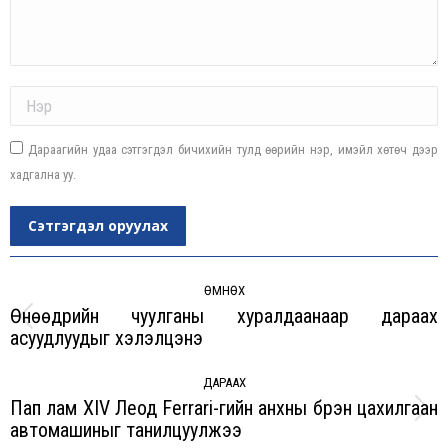
Name *
Дараагийн удаа сэтгэгдэл бичихийн тулд өөрийн нэр, имэйл хөтөч дээр
хадгална уу.
Сэтгэгдэл оруулах
Post
navigation
ӨМНӨХ
Өнөөдрийн чуулганы хуралдаанаар дараах
Previous
асуудлуудыг хэлэлцэнэ
post:
ДАРААХ
Пап лам XIV Леод Ferrari-гийн анхны бүрэн цахилгаан
Next
автомашиныг танилцуулжээ
post: