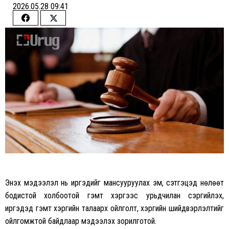
2026.05.28 09:41
Share
Share
on
on
Facebook
Twitter
Энэхүү мэдээлэл нь иргэдийг мансууруулах эм, сэтгэцэд нөлөөт
бодистой холбоотой гэмт хэргээс урьдчилан сэргийлэх,
иргэдэд гэмт хэргийн талаарх ойлголт, хэргийн шийдвэрлэлтийг
ойлгомжтой байдлаар мэдээлэх зорилготой.