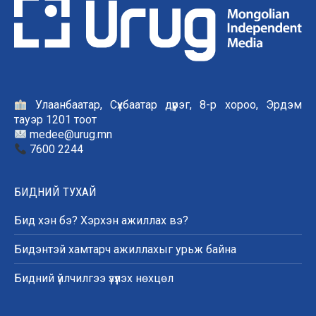
Улаанбаатар, Сүхбаатар дүүрэг, 8-р хороо, Эрдэм
тауэр 1201 тоот
medee@urug.mn
7600 2244
БИДНИЙ ТУХАЙ
Бид хэн бэ? Хэрхэн ажиллах вэ?
Бидэнтэй хамтарч ажиллахыг урьж байна
Бидний үйлчилгээ үзүүлэх нөхцөл