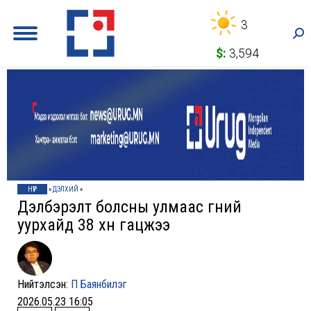
3
Sea
$:
3,594
НҮҮР
»
ДЭЛХИЙ
»
Дэлбэрэлт болсны улмаас гүний
уурхайд 38 хүн гацжээ
Нийтэлсэн:
П Баянбилэг
2026.05.23 16:05