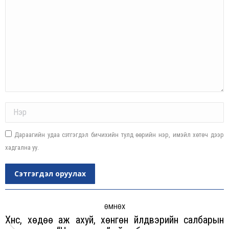
Name *
Дараагийн удаа сэтгэгдэл бичихийн тулд өөрийн нэр, имэйл хөтөч дээр
хадгална уу.
Сэтгэгдэл оруулах
Post
navigation
ӨМНӨХ
Хүнс, хөдөө аж ахуй, хөнгөн үйлдвэрийн салбарын