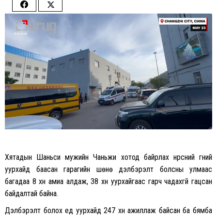
Share
Share
on
on
Facebook
Twitter
Хятадын Шаньси мужийн Чаньжи хотод байрлах нүүрсний гүний
уурхайд баасан гарагийн шөнө дэлбэрэлт болсны улмаас
багадаа 8 хүн амиа алдаж, 38 хүн уурхайгаас гарч чадахгүй гацсан
байдалтай байна.
Дэлбэрэлт болох үед уурхайд 247 хүн ажиллаж байсан ба бямба