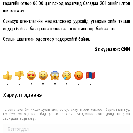
гарагийн өглөө 06:00 цаг гэхэд аврагчид багадаа 201 хүнийг нүүлгэн
шилжүүлжээ.
Синьхуа агентлагийн мэдээлснээр уурхайд угаарын хийн түвшин
өндөр байгаа ба аврах ажиллагаа үргэлжилсээр байгаа аж.
Ослын шалтгаан одоогоор тодорхойгүй байна.
Эх сурвалж: CNN
0
0
0
0
0
0
0
0
Хариулт үлдээнэ үү
Та сэтгэгдэл бичихдээ хууль зүйн, ёс суртахууны хэм хэмжээг баримтална уу.
Ёс бус сэтгэгдлийг бид устгах эрхтэй. Мэдээний сэтгэгдэлд Urug.mn
хариуцлага хүлээхгүй.
Comment