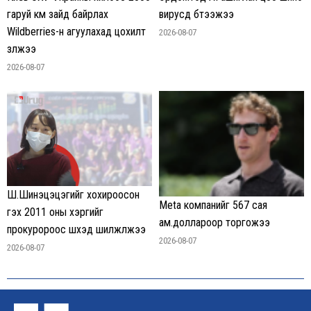
гаруй км зайд байрлах
вирусүүд бүтээжээ
Wildberries-н агуулахад цохилт
2026-08-07
үзүүлжээ
2026-08-07
Ш.Шинэцэцэгийг хохироосон
Meta компанийг 567 сая
гэх 2011 оны хэргийг
ам.доллароор торгожээ
прокуророос шүүхэд шилжүүлжээ
2026-08-07
2026-08-07