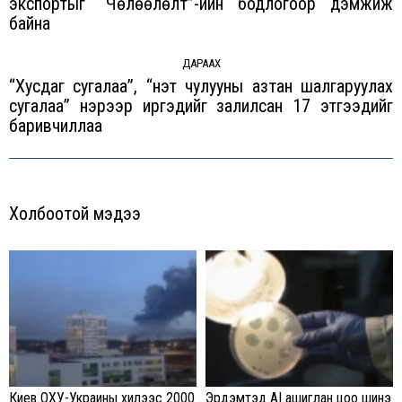
экспортыг “Чөлөөлөлт”-ийн бодлогоор дэмжиж
Previous
байна
post:
ДАРААХ
“Хусдаг сугалаа”, “үнэт чулууны азтан шалгаруулах
сугалаа” нэрээр иргэдийг залилсан 17 этгээдийг
Next
баривчиллаа
post:
Холбоотой мэдээ
Киев ОХУ-Украины хилээс 2000
Эрдэмтэд AI ашиглан цоо шинэ