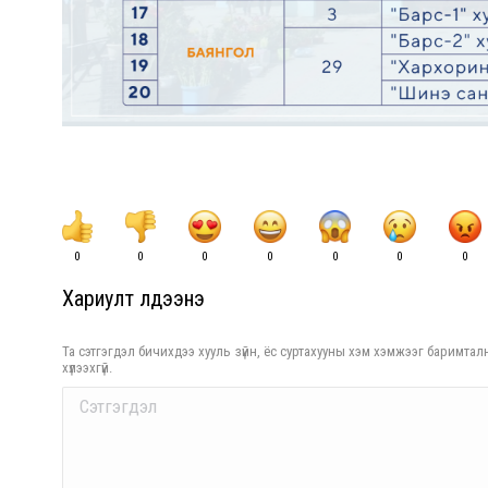
0
0
0
0
0
0
0
Хариулт үлдээнэ үү
Та сэтгэгдэл бичихдээ хууль зүйн, ёс суртахууны хэм хэмжээг баримталн
хүлээхгүй.
Comment