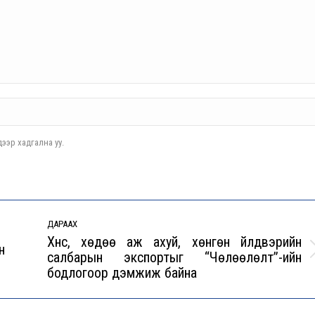
ээр хадгална уу.
ДАРААХ
Хүнс, хөдөө аж ахуй, хөнгөн үйлдвэрийн
н
салбарын экспортыг “Чөлөөлөлт”-ийн
Next
бодлогоор дэмжиж байна
post: