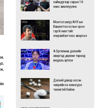
наймдугаар сарын 14-
нөөс ажиллуулна
Монгол залуу АНУ-ын
Вашингтон хотын орон
гэргүй эмэгтэйг
хүчирхийлэгчээс аварчээ
А.Оргилмаа дэлхийн
аваргад дөрвөн төрөлд
өв,
медаль хүртлээ
үр,
нж,
Дэлхий даяар элсэн
ийн
чихрийн үнэ нэмэгдэх
төлөвтэй байна