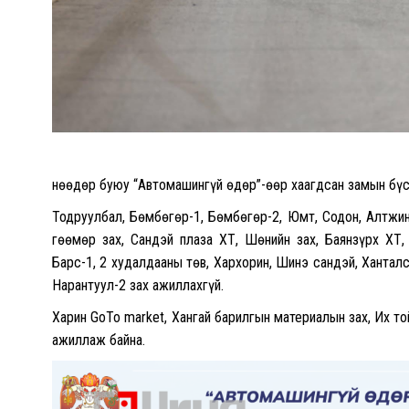
Өнөөдөр буюу “Автомашингүй өдөр”-өөр хаагдсан замын бү
Тодруулбал, Бөмбөгөр-1, Бөмбөгөр-2, Юмт, Содон, Алтжи
Өгөөмөр зах, Сандэй плаза ХТ, Шөнийн зах, Баянзүрх ХТ
Барс-1, 2 худалдааны төв, Хархорин, Шинэ сандэй, Хантал
Нарантуул-2 зах ажиллахгүй.
Харин GoTo market, Хангай барилгын материалын зах, Их той
ажиллаж байна.