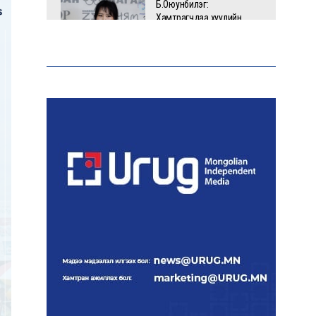
Б.Оюунбилэг:
Хамтрагчдаа хуулийн
байгууллагаар далайлгаж
дарамталсан
Б.Дашпүрэв: Шатахууны
нийлүүлэлт хэвийн
үргэлжилж, нөөцийг
нэмэгдүүлэхэд анхаарч
байна
Д.Амарбаясгалан: Зах
зээлийн буруу бодлого
шатахууны хямралаар
илэрч байна
Голомт банк АНЭУ-ын
Mashreq банканд Дирхам
валютын данс нээлээ