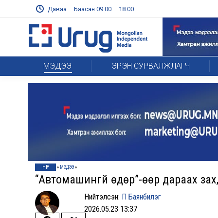
Даваа – Баасан 09:00 – 18:00
МЭДЭЭ
ЭРЭН СУРВАЛЖЛАГЧ
НҮҮР
»
МЭДЭЭ
»
“Автомашингүй өдөр”-өөр дараах зах,
Нийтэлсэн:
П Баянбилэг
2026.05.23 13:37