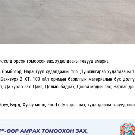
счлэлд орсон томоохон зах, худалдааны төвүүд амарна.
н бөмбөгөр, Нарантуул худалдааны төв, Дүнжингарав худалдааны т
, Баянзүрх-2 ХТ, 100 айл орчмын барилгын материалын бүх дэлгү
ст, Да хүрээ зах, Цайз, Цолмонбадрах, Доной модны зах, Нарлаг дэ
руу, Бүрд, Хүннү молл, Food city зэрэг зах, худалдааны төвүүд хэв