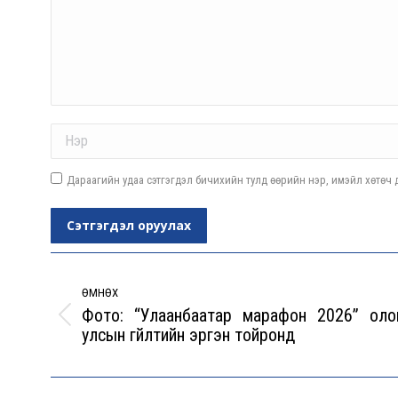
Name *
Дараагийн удаа сэтгэгдэл бичихийн тулд өөрийн нэр, имэйл хөтөч д
Сэтгэгдэл оруулах
Post
navigation
ӨМНӨХ
Фото: “Улаанбаатар марафон 2026” оло
Previous
улсын гүйлтийн эргэн тойронд
post: