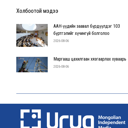
Холбоотой мэдээ
ААН-үүдийн заавал бүрдүүлдэг 103
бүртгэлийг хүчингүй болголоо
2026-08-06
Маргааш цахилгаан хязгаарлах хуваарь
2026-08-06