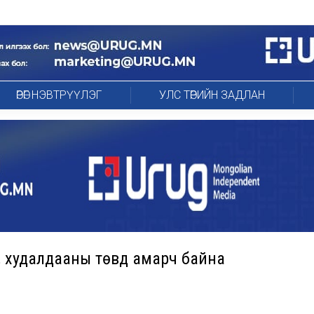
ӨРӨГ НЭВТРҮҮЛЭГ
УЛС ТӨРИЙН ЗАДЛАН
 худалдааны төвүүд амарч байна