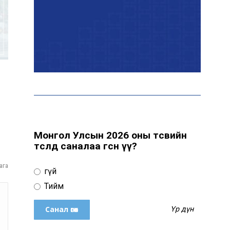
Эрчим хүчний сайд
Б.Найдалаа: Дундговийн
эрчим хүчний томоохон
төслүүдэд дэмжлэг үзүүлнэ
Давхардсан
зохицуулалтыг бууруулах
хүрээнд 83 дүрэм, журмыг
цуцалжээ
Монгол Улсын 2026 оны төсвийн
төсөлд саналаа өгсөн үү?
Өчигдөр 102 тусгай
дугаарт 2321 дуудлага,
ага
Үгүй
мэдээлэл бүртгэгджээ
Тийм
Үр дүн
Монголын шигшээ баг
Японд хамтарсан