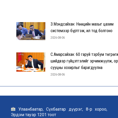
З.Мэндсайхан: Нөөцийн махыг цахим
системээр бүртгэж, ил тод болгоно
2026-08-06
С.Амарсайхан: 60 гаруй тэрбум төгрөг
шийдвэр гүйцэтгэлийг эрчимжүүлж, ор
сууцны хохирлыг барагдуулна
2026-08-06
Улаанбаатар, Сүхбаатар дүүрэг, 8-р хороо,
Эрдэм тауэр 1201 тоот