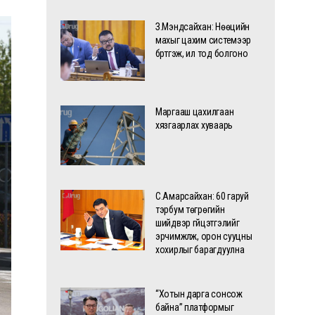
З.Мэндсайхан: Нөөцийн
махыг цахим системээр
бүртгэж, ил тод болгоно
Маргааш цахилгаан
хязгаарлах хуваарь
С.Амарсайхан: 60 гаруй
тэрбум төгрөгийн
шийдвэр гүйцэтгэлийг
эрчимжүүлж, орон сууцны
хохирлыг барагдуулна
“Хотын дарга сонсож
байна” платформыг