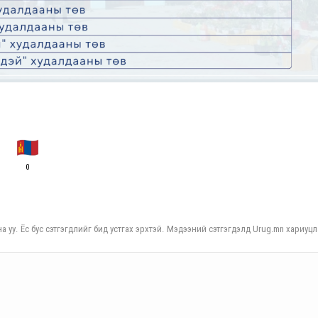
0
а уу. Ёс бус сэтгэгдлийг бид устгах эрхтэй. Мэдээний сэтгэгдэлд Urug.mn хариуцл