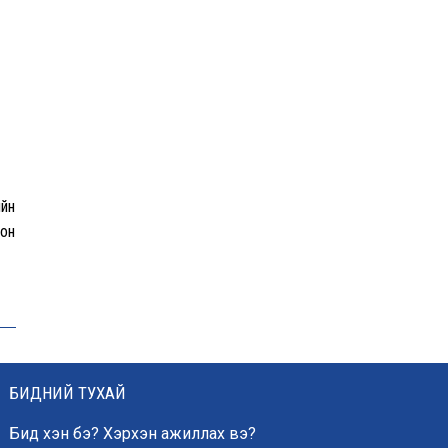
Хэт халалтаас
сэрэмжлээрэй: Өнөөдөр
говийн бүсэд +39 хэм хүрч
хална
Б.Саранцэцэг: Монголоо
таниулах үйлсийн нэг хэсэг
ийн
болж буйдаа баяртай
он
байна
ОХУ Евро-2, Евро-3,
Евро-4 стандартын
бензин импортлохыг
зөвшөөрчээ
БИДНИЙ ТУХАЙ
ЦААШ УНШИХ
Бид хэн бэ? Хэрхэн ажиллах вэ?