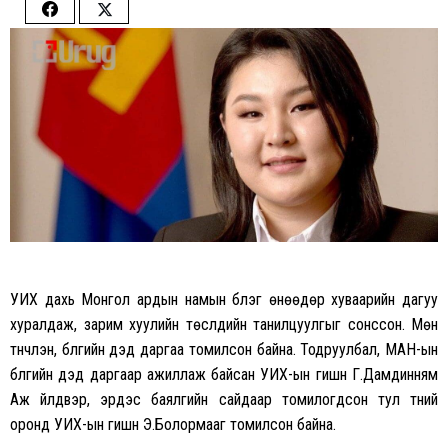
Share
Share
on
on
Facebook
Twitter
УИХ дахь Монгол ардын намын бүлэг өнөөдөр хуваарийн дагуу
хуралдаж, зарим хуулийн төслүүдийн танилцуулгыг сонссон. Мөн
түүнчлэн, бүлгийн дэд даргаа томилсон байна. Тодруулбал, МАН-ын
бүлгийн дэд даргаар ажиллаж байсан УИХ-ын гишүүн Г.Дамдинням
Аж үйлдвэр, эрдэс баялгийн сайдаар томилогдсон тул түүний
оронд УИХ-ын гишүүн Э.Болормааг томилсон байна.