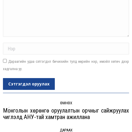
Name *
Дараагийн удаа сэтгэгдэл бичихийн тулд өөрийн нэр, имэйл хөтөч дээр
хадгална уу.
Сэтгэгдэл оруулах
Post
navigation
ӨМНӨХ
Монголын хөрөнгө оруулалтын орчныг сайжруулах
Previous
чиглэлд АНУ-тай хамтран ажиллана
post:
ДАРААХ