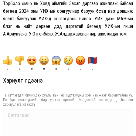
Тэрбээр өмнө нь Ховд аймгийн Засаг даргаар ажиллаж байсан
бөгөөд 2024 оны УИХ-ын сонгуулиар баруун бүсэд нэр дэвшиж
ялалт байгуулан УИХ-д сонгогдсон билээ. УИХ дахь МАН-ын
бүлэг нь нийт дөрвөн дэд даргатай бөгөөд УИХ-ын гишүүн
А.Ариунзаяа, У.Отгонбаяр, Ж.Алдаржавхлан нар ажилладаг юм.
0
0
0
0
0
0
0
0
Хариулт үлдээнэ үү
Та сэтгэгдэл бичихдээ хууль зүйн, ёс суртахууны хэм хэмжээг баримтална уу.
Ёс бус сэтгэгдлийг бид устгах эрхтэй. Мэдээний сэтгэгдэлд Urug.mn
хариуцлага хүлээхгүй.
Comment