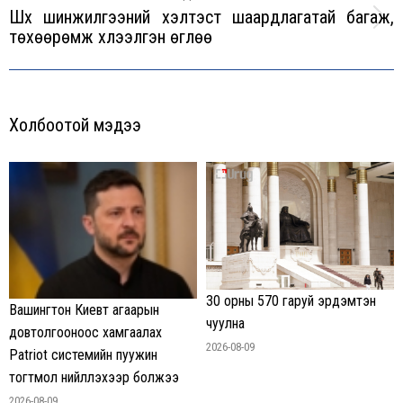
Шүүх шинжилгээний хэлтэст шаардлагатай багаж,
Next
төхөөрөмж хүлээлгэн өглөө
post:
Холбоотой мэдээ
30 орны 570 гаруй эрдэмтэн
Вашингтон Киевт агаарын
чуулна
довтолгооноос хамгаалах
2026-08-09
Patriot системийн пуужин
тогтмол нийлүүлэхээр болжээ
2026-08-09