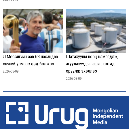
Л.Мессигийн аав 68 насандаа
Шатахууны нөөц нэмэгдүүлж,
өвчний улмаас өөд болжээ
агуулахуудыг ашиглалтад
оруулж эхэллээ
2026-08-09
2026-08-09