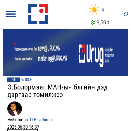
3
Sea
$:
3,594
НҮҮР
»
МЭДЭЭ
»
Э.Болормааг МАН-ын бүлгийн дэд
даргаар томилжээ
Нийтэлсэн:
П Баянбилэг
2025.06.30 16:37