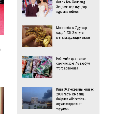
болох Том Холланд,
Зендаяа нар нууцаар
хуримаа хийжээ
Монголбанк 7 дугаар
сард 1,439.2 кг үнэт
металл худалдан авлаа
н
Нийгмийн даатгалын
сангийн хөрөнгө 7.6 тэрбум
төгрөгөөр арвижлаа
Киев ОХУ-Украины хилээс
2000 гаруй км зайд
байрлах Wildberries-н
агуулахад цохилт
үзүүлжээ