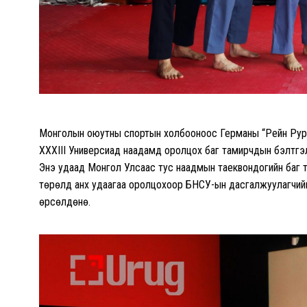
Монголын оюутны спортын холбооноос Германы “Рейн Рур” 
XXXIII Универсиад наадамд оролцох баг тамирчдын бэлтгэ
Энэ удаад Монгол Улсаас тус наадмын таеквондогийн баг 
төрөлд анх удаагаа оролцохоор БНСУ-ын дасгалжуулагчийг
өрсөлдөнө.