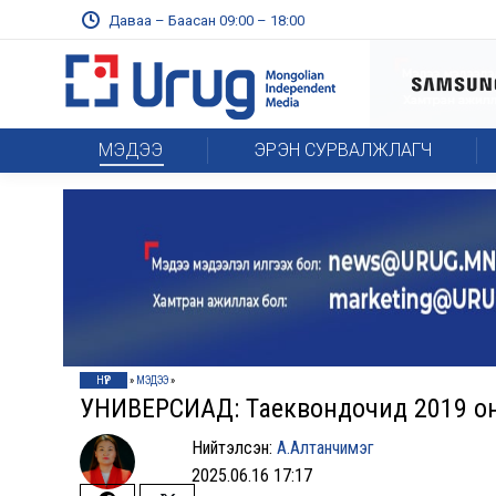
Даваа – Баасан 09:00 – 18:00
МЭДЭЭ
ЭРЭН СУРВАЛЖЛАГЧ
НҮҮР
»
МЭДЭЭ
»
УНИВЕРСИАД: Таеквондочид 2019 он
Нийтэлсэн:
А.Алтанчимэг
2025.06.16 17:17