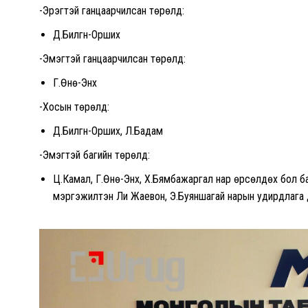
-Эрэгтэй ганцаарчилсан төрөлд:
Д.Билгүүн-Орших
-Эмэгтэй ганцаарчилсан төрөлд:
Г.Өнө-Энх
-Хосын төрөлд:
Д.Билгүүн-Орших, Л.Бадам
-Эмэгтэй багийн төрөлд:
Ц.Камал, Г.Өнө-Энх, Х.Бямбажаргал нар өрсөлдөх бол 
мэргэжилтэн Ли Жаевон, Э.Буяншагай нарын удирдлага 