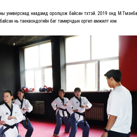
ны универсиад наадамд оролцож байсан түүхтэй. 2019 онд М.Түмэнб
 байсан нь таеквондогийн баг тамирчдын оргил амжилт юм.