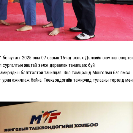
бүс нутагт 2025 оны 07 сарын 16-нд эхлэх Дэлхийн оюутны спорты
л сургалтын явцтай ээлж дараалан танилцаж буй.
тамирчдын бэлтгэлтэй танилцав. Энэ тэмцээнд Монголын баг пүмсэ
 урин ажиллаж байна. Таеквондогийн тамирчид тулааны төрөлд мөн