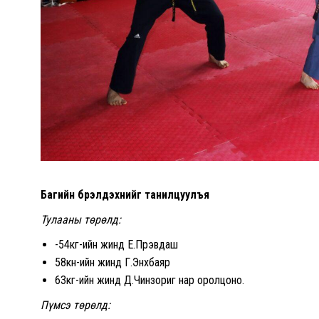
Багийн бүрэлдэхүүнийг танилцуулъя
Тулааны төрөлд:
-54кг-ийн жинд Е.Пүрэвдаш
58кн-ийн жинд Г.Энхбаяр
63кг-ийн жинд Д.Чинзориг нар оролцоно.
Пүмсэ төрөлд: