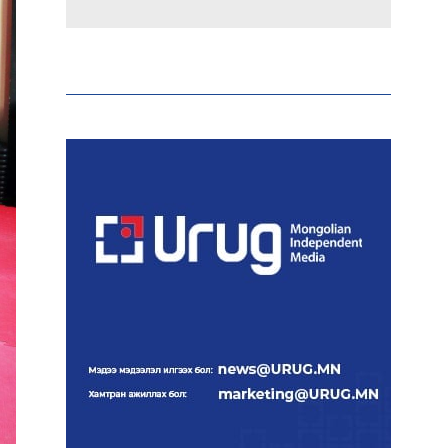
Эрдэмтэд AI ашиглан цоо
шинэ вирусүүд бүтээжээ
Ш.Шинэцэцэгийг
хохироосон гэх 2011 оны
хэргийг прокуророос
шүүхэд шилжүүлжээ
Meta компанийг 567 сая
ам.доллароор торгожээ
Шатахууны нийлүүлэлт
эрчимжиж, түгээлтийн
хүчин чадлыг нэмэгдүүлж