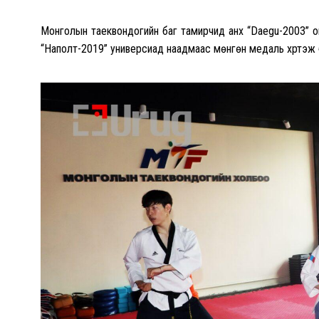
Монголын таеквондогийн баг тамирчид анх “Daegu-2003” о
“Наполт-2019” универсиад наадмаас мөнгөн медаль хүртэж