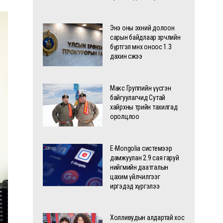
Энэ оны эхний долоон
сарын байдлаар зөрчлийн
бүртгэл өмнөх оноос 1.3
дахин өсжээ
Макс Группийн үүсгэн
байгуулагчид Сутай
хайрхны төрийн тахилгад
оролцлоо
E-Mongolia системээр
дамжуулан 2.9 сая гаруй
нийгмийн даатгалын
цахим үйлчилгээг
иргэдэд хүргэлээ
Холливудын алдартай хос