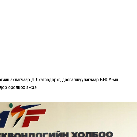
багийн ахлагчаар Д.Лхагвадорж, дасгалжуулагчаар БНСУ-ын
дор оролцох ажээ.