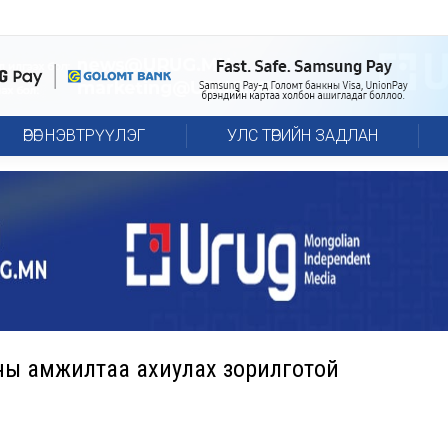
ӨРӨГ НЭВТРҮҮЛЭГ
УЛС ТӨРИЙН ЗАДЛАН
ы амжилтаа ахиулах зорилготой