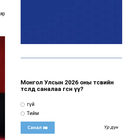
байна
аяр
“Сүхбаатар дүүрэгт
үйлдвэрлэв- 2026”
үзэсгэлэн үргэлжилж
байна
Т.Ганболд: Ерөнхийлөгчийн
сонгуульд нэр дэвших
боломж бүрдвэл өрсөлдөнө
Монгол Улсын 2026 оны төсвийн
төсөлд саналаа өгсөн үү?
Цахим орчинд тархсан
Үгүй
бичлэгийн дараа
автобусны жолоочид
Тийм
хариуцлага тооцжээ
Үр дүн
ХААН Банк Ногоон нуур