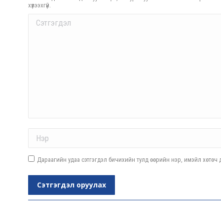
хүлээхгүй.
Comment
Name *
Дараагийн удаа сэтгэгдэл бичихийн тулд өөрийн нэр, имэйл хөтөч д
Сэтгэгдэл оруулах
Post
navigation