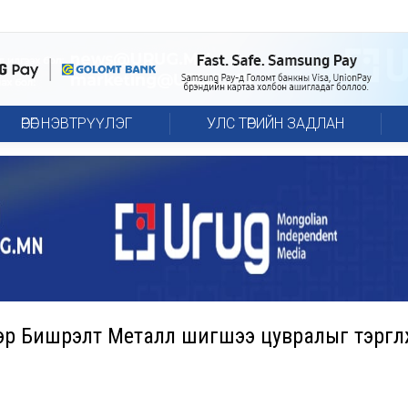
ӨРӨГ НЭВТРҮҮЛЭГ
УЛС ТӨРИЙН ЗАДЛАН
р Бишрэлт Металл шигшээ цувралыг тэргүү