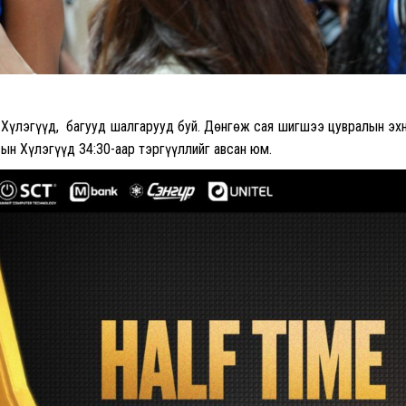
Хүлэгүүд, багууд шалгарууд буй. Дөнгөж сая шигшээ цувралын эх
ын Хүлэгүүд 34:30-аар тэргүүллийг авсан юм.