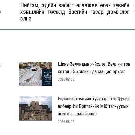
Нийгэм, эдийн засагт өгөөжөө өгөх хувийн
э
хэвшлийн төсөлд Засгийн газар дэмжлэг
Next
үзүүлнэ
post:
н
Шинэ Зеландын нийслэл Веллингтон
хотод 15 жилийн дараа цас оржээ
2026-08-05
Европын хамгийн хүчирхэг тагнуулын
албаар Их Британийн MI6 тагнуулын
агентлаг шалгарчээ
2026-08-05