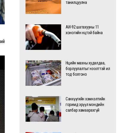
танилцуулна
АИ-92 шатахууны 11
хоногийн нөөцтэй байна
ний
Нөөцийн махны худалдаа,
борлуулалтыг нээлттэй ил
тод болгоно
Санхүүгийн хэмнэлтийн
горимд эрүүл мэндийн
салбар хамаарахгүй