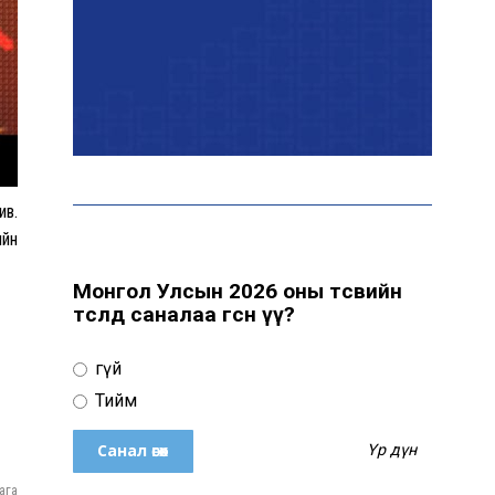
Танилц: Өнөөдөр цахилгаан
хязгаарлах байршил
Н.Учрал: Хэмнэлтийн
ив.
хүрээнд бүх шатны хурал,
ийн
форум, арга хэмжээг
цуцална
Монгол Улсын 2026 оны төсвийн
төсөлд саналаа өгсөн үү?
COP17-ын үеэр
боловсролын
Үгүй
байгууллагуудад
хэрэгжүүлэх
Тийм
зохицуулалтыг
танилцууллаа
Үр дүн
ага