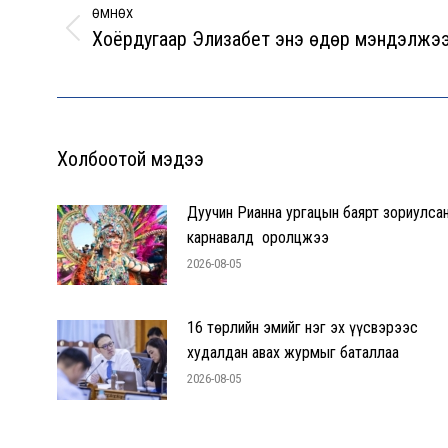
ӨМНӨХ
Хоёрдугаар Элизабет энэ өдөр мэндэлжэ
Previous
post:
Холбоотой мэдээ
Дуучин Рианна ургацын баярт зориулса
карнавалд оролцжээ
2026-08-05
16 төрлийн эмийг нэг эх үүсвэрээс
худалдан авах журмыг баталлаа
2026-08-05