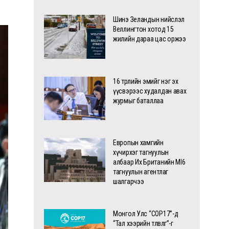
Шинэ Зеландын нийслэл
Веллингтон хотод 15
жилийн дараа цас оржээ
16 төрлийн эмийг нэг эх
үүсвэрээс худалдан авах
журмыг баталлаа
Европын хамгийн
хүчирхэг тагнуулын
албаар Их Британийн MI6
тагнуулын агентлаг
шалгарчээ
Монгол Улс “COP17”-д
“Тал хээрийн төлөвлөгөө”-гөө