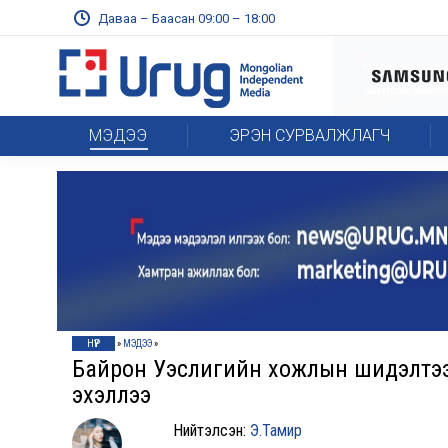
Даваа – Баасан 09:00 – 18:00
МЭДЭЭ
ЭРЭН СУРВАЛЖЛАГЧ
НҮҮР
»
МЭДЭЭ
»
Байрон Уэслигийн хожлын шидэлтээ
эхэллээ
Нийтэлсэн:
Э.Тамир