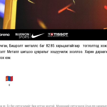
нган, Бишрэлт металлс баг 82:85 харьцаатайгаар тоглолтод хож
элт Металл шигшээ цувралыг хошуучилж эхэллээ. Харин дарааг
лэх юм.
0
а уу. Ёс бус сэтгэгдлийг бид устгах эрхтэй. Мэдээний сэтгэгдэлд Urug.mn хариуцл