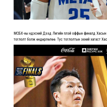
МСБХ-ны Үндэсний Дээд Лигийн плэй оффын финалд Хасын 
тоглолт болж өндөрлөлөө. Тус тоглолтын эхний хагаст Хас