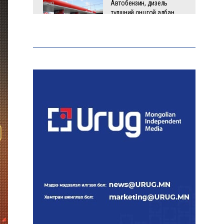
Автобензин, дизель
түлшний онцгой албан
татварыг тэглэлээ
Бусадтай хэрүүл маргаан
үүсгэсэн гэх этгээдэд
зөрчлийн хуулийн дагуу
хариуцлага оногдуулжээ
“Аяллын газрын зураг”-
ийн хэвлэмэл хувилбарыг
Голомт банкны салбараас
үнэ төлбөргүй авах
боломжтой
Лондон хотод нэг сарын
турш ямар ч хур тунадас
ороогүй байна