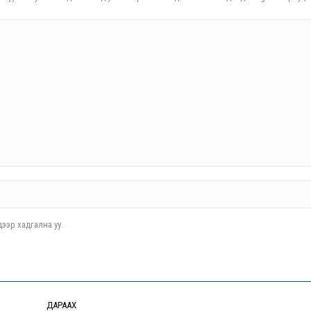
ээр хадгална уу.
ДАРААХ