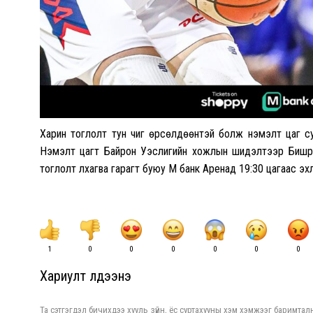
Харин тоглолт тун чиг өрсөлдөөнтэй болж нэмэлт цаг су
Нэмэлт цагт Байрон Уэслигийн хожлын шидэлтээр Бишр
тоглолт лхагва гарагт буюу М банк Аренад 19:30 цагаас эх
1
0
0
0
0
0
0
Хариулт үлдээнэ үү
Та сэтгэгдэл бичихдээ хууль зүйн, ёс суртахууны хэм хэмжээг баримталн