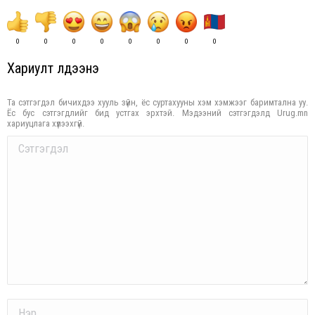
0
0
0
0
0
0
0
0
Хариулт үлдээнэ үү
Та сэтгэгдэл бичихдээ хууль зүйн, ёс суртахууны хэм хэмжээг баримтална уу.
Ёс бус сэтгэгдлийг бид устгах эрхтэй. Мэдээний сэтгэгдэлд Urug.mn
хариуцлага хүлээхгүй.
Comment
Name *