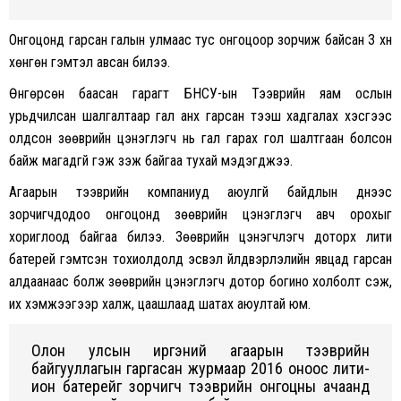
Онгоцонд гарсан галын улмаас тус онгоцоор зорчиж байсан 3 хүн
хөнгөн гэмтэл авсан билээ.
Өнгөрсөн баасан гарагт БНСУ-ын Тээврийн яам ослын
урьдчилсан шалгалтаар гал анх гарсан тээш хадгалах хэсгээс
олдсон зөөврийн цэнэглэгч нь гал гарах гол шалтгаан болсон
байж магадгүй гэж үзэж байгаа тухай мэдэгджээ.
Агаарын тээврийн компаниуд аюулгүй байдлын үүднээс
зорчигчдодоо онгоцонд зөөврийн цэнэглэгч авч орохыг
хориглоод байгаа билээ. Зөөврийн цэнэгчлэгч доторх лити
батерей гэмтсэн тохиолдолд эсвэл үйлдвэрлэлийн явцад гарсан
алдаанаас болж зөөврийн цэнэглэгч дотор богино холболт үүсэж,
их хэмжээгээр халж, цаашлаад шатах аюултай юм.
Олон улсын иргэний агаарын тээврийн
байгууллагын гаргасан журмаар 2016 оноос лити-
ион батерейг зорчигч тээврийн онгоцны ачаанд