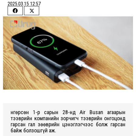
2025.03.15 12:57
Share
Share
on
on
Facebook
Twitter
Өнгөрсөн 1-р сарын 28-нд Air Busan агаарын
тээврийн компанийн зорчигч тээврийн онгоцонд
гарсан гал зөөврийн цэнэглэгчээс болж гарсан
байж болзошгүй аж.