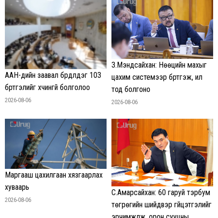
З.Мэндсайхан: Нөөцийн махыг
ААН-үүдийн заавал бүрдүүлдэг 103
цахим системээр бүртгэж, ил
бүртгэлийг хүчингүй болголоо
тод болгоно
2026-08-06
2026-08-06
Маргааш цахилгаан хязгаарлах
хуваарь
С.Амарсайхан: 60 гаруй тэрбум
2026-08-06
төгрөгийн шийдвэр гүйцэтгэлийг
эрчимжүүлж, орон сууцны