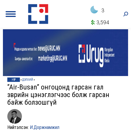
3
Sea
$:
3,594
НҮҮР
»
ДЭЛХИЙ
»
“Air-Busan” онгоцонд гарсан гал
зөөврийн цэнэглэгчээс болж гарсан
байж болзошгүй
Нийтэлсэн:
И.Доржнамжил