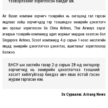
тээвэрлэхийг хориглосон байдаг аж.
Air Busan компани зорчигч тээврийнх нь онгоцонд гал гарсан
явдлаас хойш зорчигчдод гар тээшиндээ зөөврийн цэнэглэгч
авч орохыг хориглосон ба China Airlines, Thai Airways зэрэг
агаарын тээврийн компаниуд адил журмыг мөрдөж эхэлсэн бол
Singapore Airlines, Scoot компаниуд 4-р сарын 1-нээс нислэгийн
явцад зөөврийн цэнэглэгчээ цэнэглэх, ашиглахыг хориглохоор
болжээ.
БНСУ-ын засгийн газар 2-р сарын 28-нд онгоцоор
зорчигчид нь зөөврийн цэнэглэгчээ тээшний
хэсэгт хийлгүйгээр биедээ авч явах ёстой гэсэн
журам гаргасан юм.
Эx Сурвалж: Arirang News