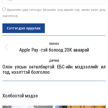
Дараагийн удаа сэтгэгдэл бичихийн тулд өөрийн нэр, имэйл хөтөч дээр
хадгална уу.
Сэтгэгдэл оруулах
Post
navigation
ӨМНӨХ
Apple Pay -тэй болоод 20К аваарай
Previous
post:
ДАРААХ
Олон улсын хөтөлбөртэй ЕБС-ийн мэдээллийг ил
Next
тод, нээлттэй болголоо
post:
Холбоотой мэдээ