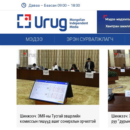
Даваа – Баасан 09:00 – 18:00
МЭДЭЭ
ЭРЭН СУРВАЛЖЛАГЧ
Шинжээч: ЭМЯ-ны Тусгай зөвшөөрлийн
Шинжээч: 
комиссын гишүүд ашиг сонирхлын зөрчилтэй
руу “дуры