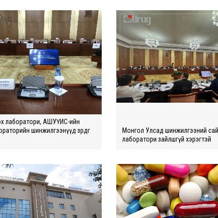
х лаборатори, АШУҮИС-ийн
раторийн шинжилгээнүүд зөрдөг
Монгол Улсад шинжилгээний са
лаборaтори зайлшгүй xэрэгтэй