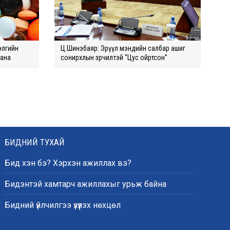
элгийн
Ц.Шинэбаяр: Эрүүл мэндийн салбар ашиг
гана
сонирхлын зөрчилтэй “Цус ойртсон”
БИДНИЙ ТУХАЙ
Бид хэн бэ? Хэрхэн ажиллах вэ?
Бидэнтэй хамтарч ажиллахыг урьж байна
Бидний үйлчилгээ үзүүлэх нөхцөл