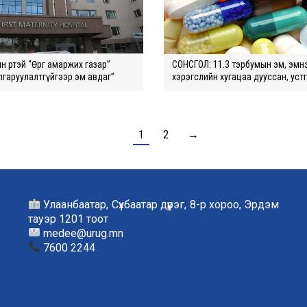
 өртэй “Өргөө амаржих газар”
СОНСГОЛ: 11.3 тэрбумын эм, эмн
лгаруулалтгүйгээр эм авдаг”
хэрэгслийн хугацаа дууссан, уст
1
2
→
Улаанбаатар, Сүхбаатар дүүрэг, 8-р хороо, Эрдэм
тауэр 1201 тоот
medee@urug.mn
7600 2244