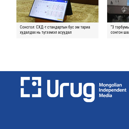
Сонсгол: СХД-т стандартын бус эм тариа
“3 тэрбумын
худалдах нь түгээмэл асуудал
сонгон ша