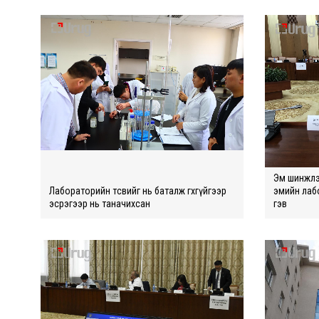
Эм шинжлэ
Лабoраторийн төсвийг нь баталж өгөхгүйгээр
эмийн лабо
эсрэгээр нь таначихсан
гэв