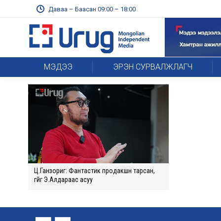
Даваа – Баасан 09:00 – 18:00
МЭДЭЭ
ЭРЭН СУРВАЛЖЛАГЧ
Ц.Ганзориг: Фантастик продакшн тарсан,
үгүйг Э.Алдараас асуу