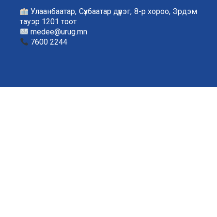
Улаанбаатар, Сүхбаатар дүүрэг, 8-р хороо, Эрдэм
тауэр 1201 тоот
medee@urug.mn
7600 2244