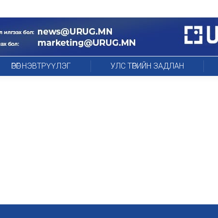
ӨРӨГ НЭВТРҮҮЛЭГ
УЛС ТӨРИЙН ЗАДЛАН