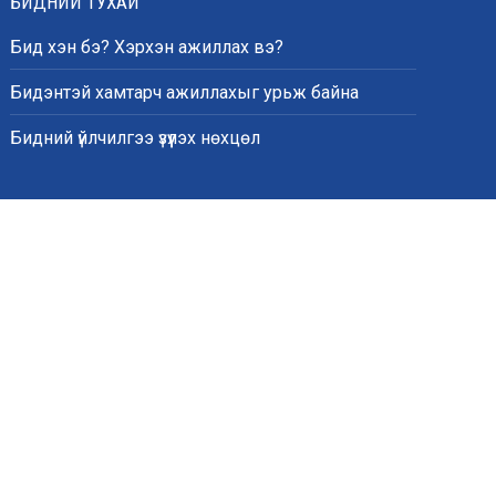
БИДНИЙ ТУХАЙ
Бид хэн бэ? Хэрхэн ажиллах вэ?
Бидэнтэй хамтарч ажиллахыг урьж байна
Бидний үйлчилгээ үзүүлэх нөхцөл