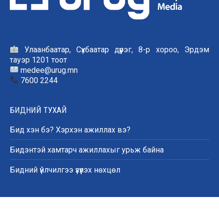
Улаанбаатар, Сүхбаатар дүүрэг, 8-р хороо, Эрдэм
тауэр 1201 тоот
medee@urug.mn
7600 2244
БИДНИЙ ТУХАЙ
Бид хэн бэ? Хэрхэн ажиллах вэ?
Бидэнтэй хамтарч ажиллахыг урьж байна
Бидний үйлчилгээ үзүүлэх нөхцөл