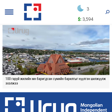
3
Sea
$:
3,594
100 гаруй жилийн өмнө баригдсан сүмийн барилгыг нүүлгэн шилжүүлж
эхэлжээ