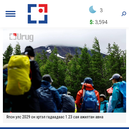
3
Sea
$:
3,594
Япон улс 2029 он хүртэл гадаадаас 1.23 сая ажилтан авна