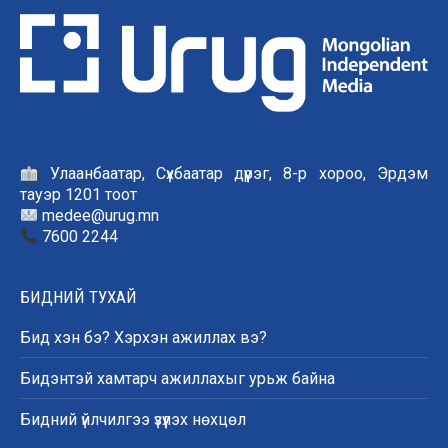
Улаанбаатар, Сүхбаатар дүүрэг, 8-р хороо, Эрдэм
тауэр 1201 тоот
medee@urug.mn
7600 2244
БИДНИЙ ТУХАЙ
Бид хэн бэ? Хэрхэн ажиллах вэ?
Бидэнтэй хамтарч ажиллахыг урьж байна
Бидний үйлчилгээ үзүүлэх нөхцөл