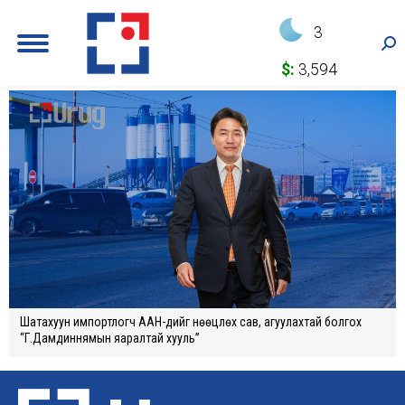
3
Sea
$:
3,594
Шатахуун импортлогч ААН-үүдийг нөөцлөх сав, агуулахтай болгох
“Г.Дамдиннямын яаралтай хууль”