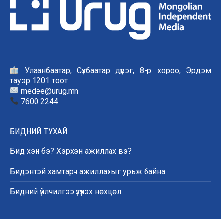
Улаанбаатар, Сүхбаатар дүүрэг, 8-р хороо, Эрдэм
тауэр 1201 тоот
medee@urug.mn
7600 2244
БИДНИЙ ТУХАЙ
Бид хэн бэ? Хэрхэн ажиллах вэ?
Бидэнтэй хамтарч ажиллахыг урьж байна
Бидний үйлчилгээ үзүүлэх нөхцөл