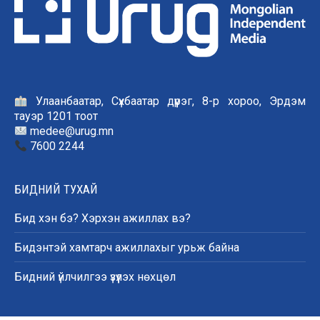
Улаанбаатар, Сүхбаатар дүүрэг, 8-р хороо, Эрдэм
тауэр 1201 тоот
medee@urug.mn
7600 2244
БИДНИЙ ТУХАЙ
Бид хэн бэ? Хэрхэн ажиллах вэ?
Бидэнтэй хамтарч ажиллахыг урьж байна
Бидний үйлчилгээ үзүүлэх нөхцөл