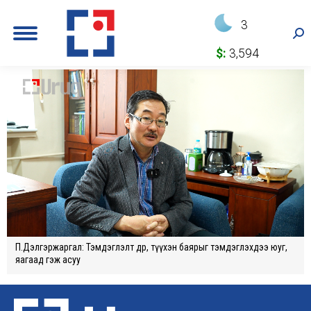
3
Sea
$:
3,594
П.Дэлгэржаргал: Тэмдэглэлт өдөр, түүхэн баярыг тэмдэглэхдээ юуг,
яагаад гэж асуу