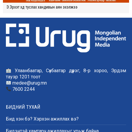
Э.Эрхэт хүүд туслах хандивын аян эхэлжээ
Улаанбаатар, Сүхбаатар дүүрэг, 8-р хороо, Эрдэм
тауэр 1201 тоот
medee@urug.mn
7600 2244
БИДНИЙ ТУХАЙ
Бид хэн бэ? Хэрхэн ажиллах вэ?
Бидэнтэй хамтарч ажиллахыг урьж байна