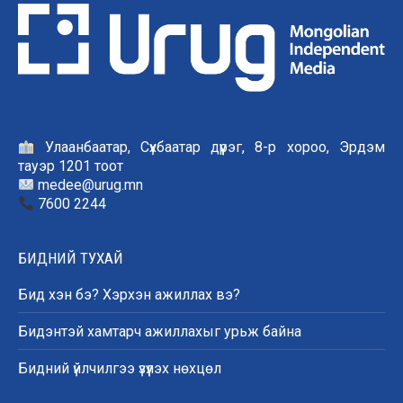
Улаанбаатар, Сүхбаатар дүүрэг, 8-р хороо, Эрдэм
тауэр 1201 тоот
medee@urug.mn
7600 2244
БИДНИЙ ТУХАЙ
Бид хэн бэ? Хэрхэн ажиллах вэ?
Бидэнтэй хамтарч ажиллахыг урьж байна
Бидний үйлчилгээ үзүүлэх нөхцөл