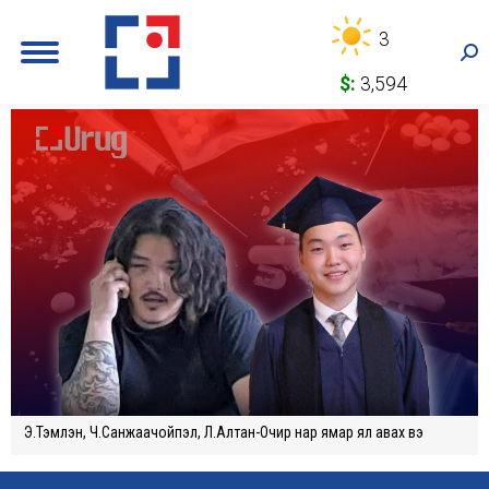
3
Sea
$:
3,594
Э.Тэмүүлэн, Ч.Санжаачойпэл, Л.Алтан-Очир нар ямар ял авах вэ