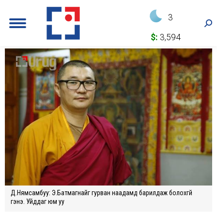
3
Sea
$:
3,594
Д.Нямсамбуу: Э.Батмагнайг гурван наадамд барилдаж болохгүй
гэнэ. Уйддаг юм уу