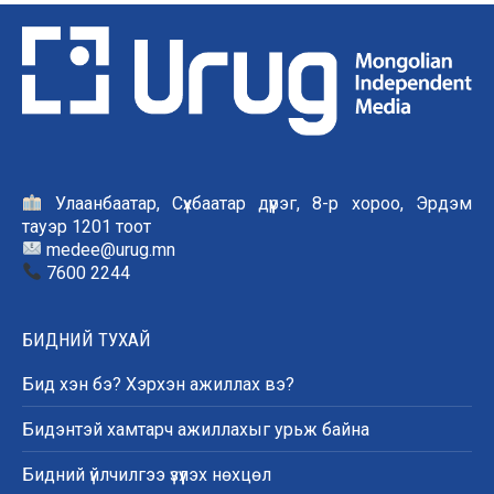
Улаанбаатар, Сүхбаатар дүүрэг, 8-р хороо, Эрдэм
тауэр 1201 тоот
medee@urug.mn
7600 2244
БИДНИЙ ТУХАЙ
Бид хэн бэ? Хэрхэн ажиллах вэ?
Бидэнтэй хамтарч ажиллахыг урьж байна
Бидний үйлчилгээ үзүүлэх нөхцөл