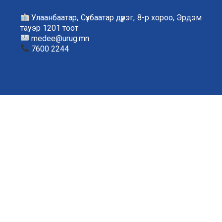
Улаанбаатар, Сүхбаатар дүүрэг, 8-р хороо, Эрдэм
тауэр 1201 тоот
medee@urug.mn
7600 2244