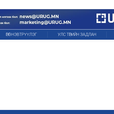
ӨРӨГ НЭВТРҮҮЛЭГ
УЛС ТӨРИЙН ЗАДЛАН