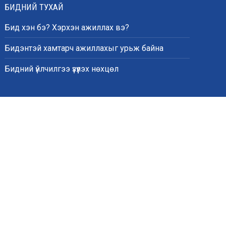
БИДНИЙ ТУХАЙ
Бид хэн бэ? Хэрхэн ажиллах вэ?
Бидэнтэй хамтарч ажиллахыг урьж байна
Бидний үйлчилгээ үзүүлэх нөхцөл