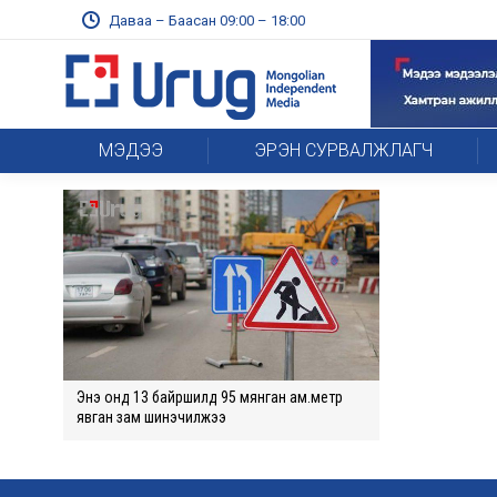
Даваа – Баасан 09:00 – 18:00
МЭДЭЭ
ЭРЭН СУРВАЛЖЛАГЧ
Энэ онд 13 байршилд 95 мянган ам.метр
явган зам шинэчилжээ