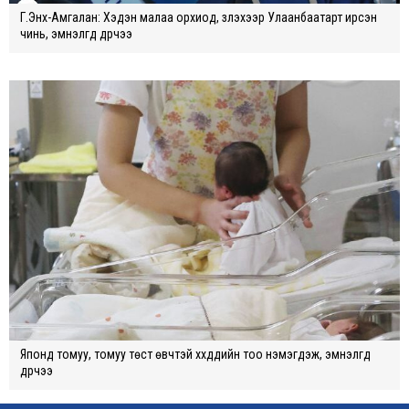
Г.Энх-Амгалан: Хэдэн малаа орхиод, үзүүлэхээр Улаанбаатарт ирсэн
чинь, эмнэлгүүд дүүрчээ
Японд томуу, томуу төст өвчтэй хүүхдүүдийн тоо нэмэгдэж, эмнэлгүүд
дүүрчээ