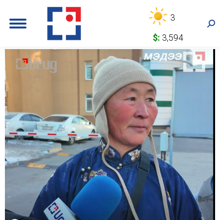
3
Sea
$:
3,594