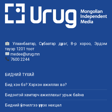
Улаанбаатар, Сүхбаатар дүүрэг, 8-р хороо, Эрдэм
тауэр 1201 тоот
medee@urug.mn
7600 2244
БИДНИЙ ТУХАЙ
Бид хэн бэ? Хэрхэн ажиллах вэ?
Бидэнтэй хамтарч ажиллахыг урьж байна
Бидний үйлчилгээ үзүүлэх нөхцөл