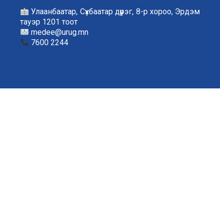
Улаанбаатар, Сүхбаатар дүүрэг, 8-р хороо, Эрдэм
тауэр 1201 тоот
medee@urug.mn
7600 2244