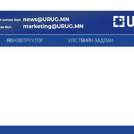
ӨРӨГ НЭВТРҮҮЛЭГ
УЛС ТӨРИЙН ЗАДЛАН