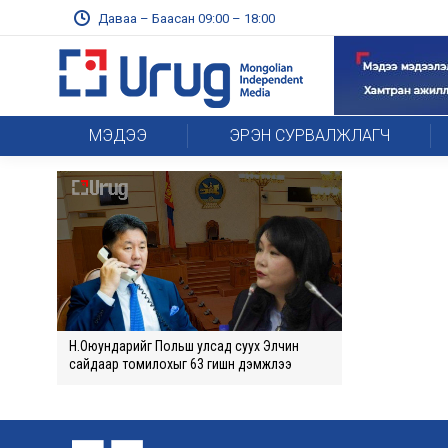
Даваа – Баасан 09:00 – 18:00
МЭДЭЭ
ЭРЭН СУРВАЛЖЛАГЧ
Н.Оюундарийг Польш улсад суух Элчин
сайдаар томилохыг 63 гишүүн дэмжлээ