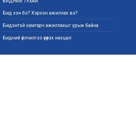
БИДНИЙ ТУХАЙ
Бид хэн бэ? Хэрхэн ажиллах вэ?
Бидэнтэй хамтарч ажиллахыг урьж байна
Бидний үйлчилгээ үзүүлэх нөхцөл