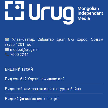
Улаанбаатар, Сүхбаатар дүүрэг, 8-р хороо, Эрдэм
тауэр 1201 тоот
medee@urug.mn
7600 2244
БИДНИЙ ТУХАЙ
Бид хэн бэ? Хэрхэн ажиллах вэ?
Бидэнтэй хамтарч ажиллахыг урьж байна
Бидний үйлчилгээ үзүүлэх нөхцөл