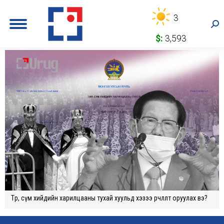
3
Sea
$:
3,593
Төр, сүм хийдийн харилцааны тухай хуульд хэзээ өөрчлөлт оруулах вэ?