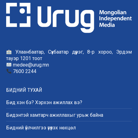
Улаанбаатар, Сүхбаатар дүүрэг, 8-р хороо, Эрдэм
тауэр 1201 тоот
medee@urug.mn
7600 2244
БИДНИЙ ТУХАЙ
Бид хэн бэ? Хэрхэн ажиллах вэ?
Бидэнтэй хамтарч ажиллахыг урьж байна
Бидний үйлчилгээ үзүүлэх нөхцөл