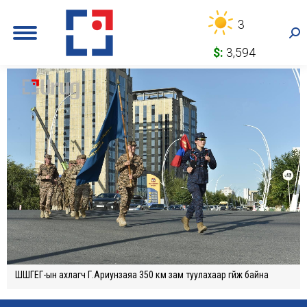
3
Sea
$:
3,594
ШШГЕГ-ын ахлагч Г.Ариунзаяа 350 км зам туулахаар гүйж байна