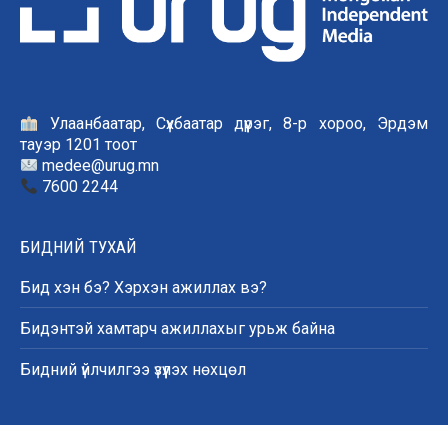
Улаанбаатар, Сүхбаатар дүүрэг, 8-р хороо, Эрдэм
тауэр 1201 тоот
medee@urug.mn
7600 2244
БИДНИЙ ТУХАЙ
Бид хэн бэ? Хэрхэн ажиллах вэ?
Бидэнтэй хамтарч ажиллахыг урьж байна
Бидний үйлчилгээ үзүүлэх нөхцөл