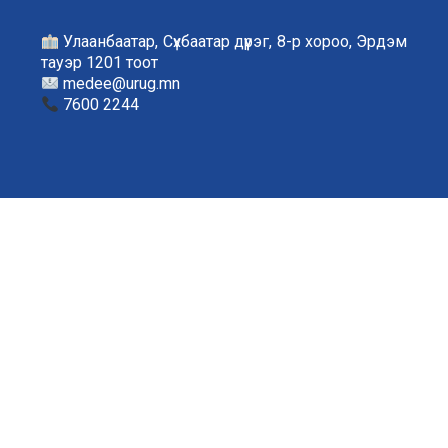
Улаанбаатар, Сүхбаатар дүүрэг, 8-р хороо, Эрдэм
тауэр 1201 тоот
medee@urug.mn
7600 2244