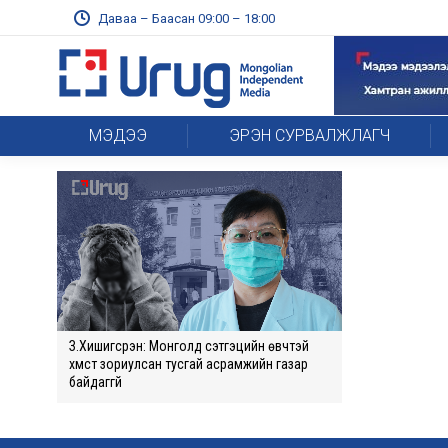
Даваа – Баасан 09:00 – 18:00
МЭДЭЭ
ЭРЭН СУРВАЛЖЛАГЧ
З.Хишигсүрэн: Монголд сэтгэцийн өвчтэй
хүмүүст зориулсан тусгай асрамжийн газар
байдаггүй