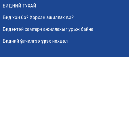
БИДНИЙ ТУХАЙ
Бид хэн бэ? Хэрхэн ажиллах вэ?
Бидэнтэй хамтарч ажиллахыг урьж байна
Бидний үйлчилгээ үзүүлэх нөхцөл