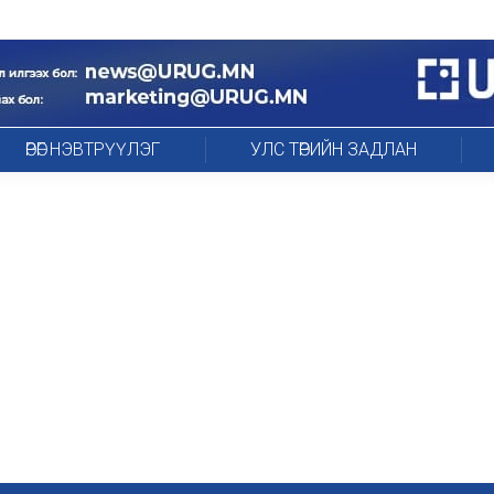
ӨРӨГ НЭВТРҮҮЛЭГ
УЛС ТӨРИЙН ЗАДЛАН