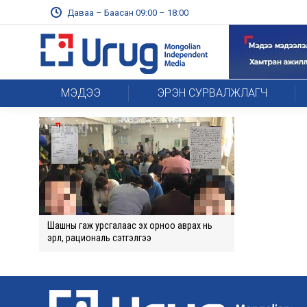
Даваа – Баасан 09:00 – 18:00
МЭДЭЭ
ЭРЭН СУРВАЛЖЛАГЧ
Шашны гаж урсгалаас эх орноо аврах нь
эрүүл, рациональ сэтгэлгээ