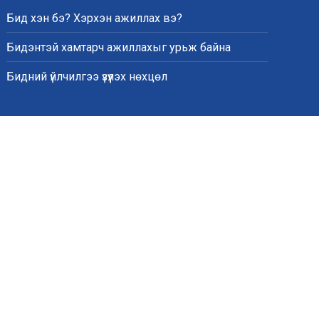
Бид хэн бэ? Хэрхэн ажиллах вэ?
Бидэнтэй хамтарч ажиллахыг урьж байна
Бидний үйлчилгээ үзүүлэх нөхцөл