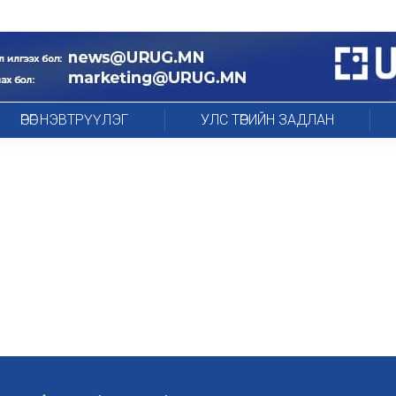
ӨРӨГ НЭВТРҮҮЛЭГ
УЛС ТӨРИЙН ЗАДЛАН