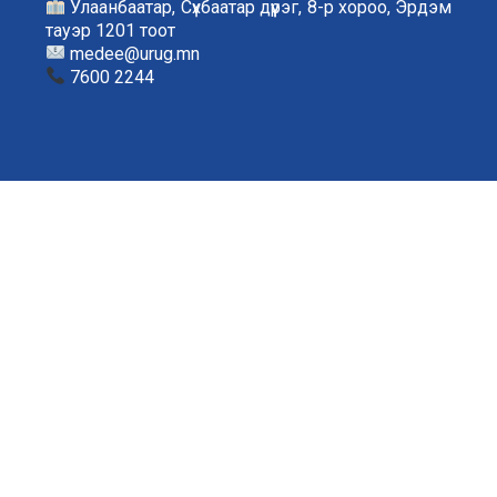
Улаанбаатар, Сүхбаатар дүүрэг, 8-р хороо, Эрдэм
тауэр 1201 тоот
medee@urug.mn
7600 2244