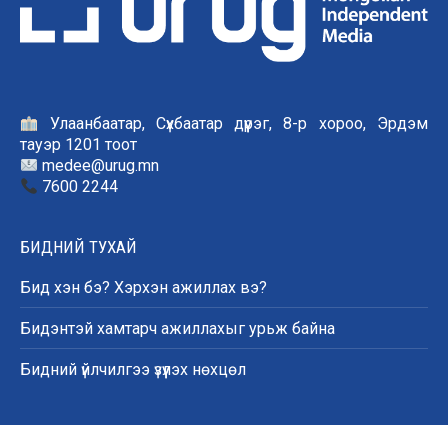
Улаанбаатар, Сүхбаатар дүүрэг, 8-р хороо, Эрдэм
тауэр 1201 тоот
medee@urug.mn
7600 2244
БИДНИЙ ТУХАЙ
Бид хэн бэ? Хэрхэн ажиллах вэ?
Бидэнтэй хамтарч ажиллахыг урьж байна
Бидний үйлчилгээ үзүүлэх нөхцөл