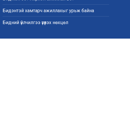
Бидэнтэй хамтарч ажиллахыг урьж байна
Бидний үйлчилгээ үзүүлэх нөхцөл