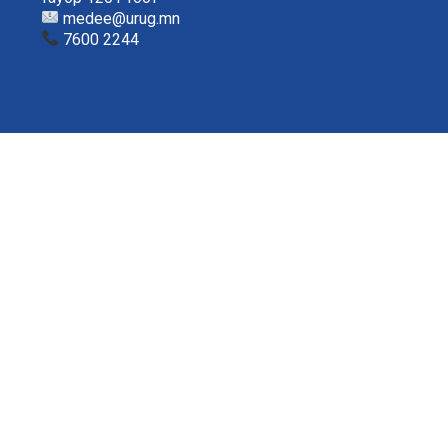
medee@urug.mn
7600 2244