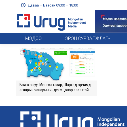
Даваа – Баасан 09:00 – 18:00
МЭДЭЭ
ЭРЭН СУРВАЛЖЛАГЧ
Баянхошуу, Монгол газар, Шархад орчимд
агаарын чанарын индекс цэвэр үзүүлэлттэй