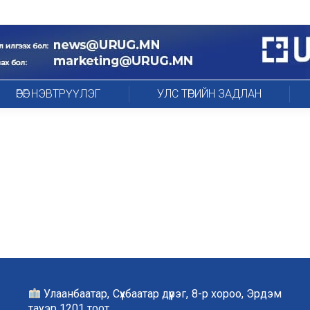
ӨРӨГ НЭВТРҮҮЛЭГ
УЛС ТӨРИЙН ЗАДЛАН
Улаанбаатар, Сүхбаатар дүүрэг, 8-р хороо, Эрдэм
тауэр 1201 тоот