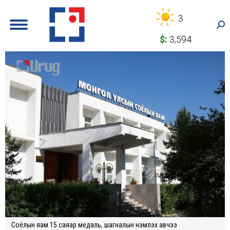
3
Sea
$:
3,594
Соёлын яам 15 саяар медаль, шагналын үнэмлэх авчээ