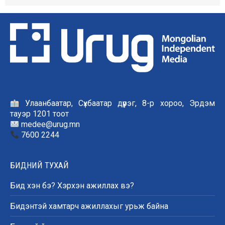
Улаанбаатар, Сүхбаатар дүүрэг, 8-р хороо, Эрдэм
тауэр 1201 тоот
medee@urug.mn
7600 2244
БИДНИЙ ТУХАЙ
Бид хэн бэ? Хэрхэн ажиллах вэ?
Бидэнтэй хамтарч ажиллахыг урьж байна