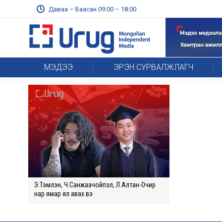
Даваа – Баасан 09:00 – 18:00
МЭДЭЭ
ЭРЭН СУРВАЛЖЛАГЧ
Э.Тэмүүлэн, Ч.Санжаачойпэл, Л.Алтан-Очир
нар ямар ял авах вэ