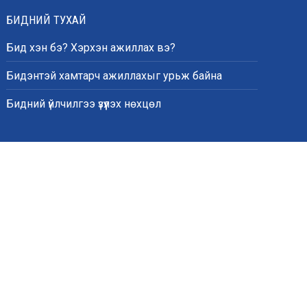
БИДНИЙ ТУХАЙ
Бид хэн бэ? Хэрхэн ажиллах вэ?
Бидэнтэй хамтарч ажиллахыг урьж байна
Бидний үйлчилгээ үзүүлэх нөхцөл