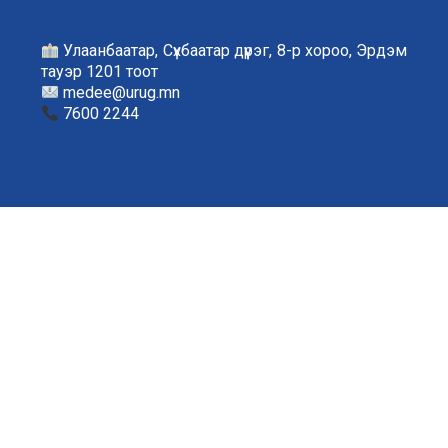
Улаанбаатар, Сүхбаатар дүүрэг, 8-р хороо, Эрдэм
тауэр 1201 тоот
medee@urug.mn
7600 2244