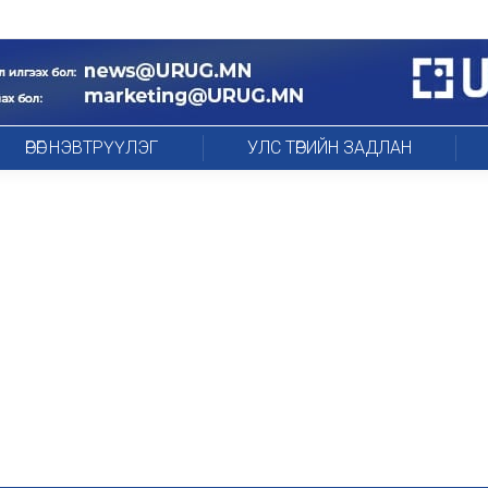
ӨРӨГ НЭВТРҮҮЛЭГ
УЛС ТӨРИЙН ЗАДЛАН