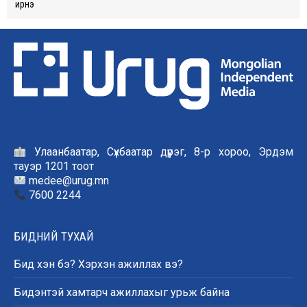
ирнэ
Улаанбаатар, Сүхбаатар дүүрэг, 8-р хороо, Эрдэм
тауэр 1201 тоот
medee@urug.mn
7600 2244
БИДНИЙ ТУХАЙ
Бид хэн бэ? Хэрхэн ажиллах вэ?
Бидэнтэй хамтарч ажиллахыг урьж байна