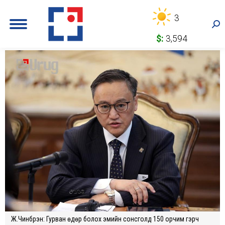
3
Sea
$:
3,594
Ж.Чинбүрэн: Гурван өдөр болох эмийн сонсголд 150 орчим гэрч