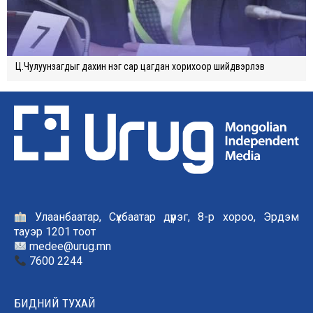
Ц.Чулуунзагдыг дахин нэг сар цагдан хорихоор шийдвэрлэв
Улаанбаатар, Сүхбаатар дүүрэг, 8-р хороо, Эрдэм
тауэр 1201 тоот
medee@urug.mn
7600 2244
БИДНИЙ ТУХАЙ