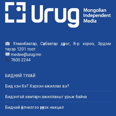
Улаанбаатар, Сүхбаатар дүүрэг, 8-р хороо, Эрдэм
тауэр 1201 тоот
medee@urug.mn
7600 2244
БИДНИЙ ТУХАЙ
Бид хэн бэ? Хэрхэн ажиллах вэ?
Бидэнтэй хамтарч ажиллахыг урьж байна
Бидний үйлчилгээ үзүүлэх нөхцөл