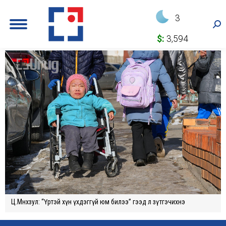
3
Sea
$:
3,594
Ц.Мөнхзул: “Үртэй хүн үхдэггүй юм билээ” гээд л зүтгэчихнэ