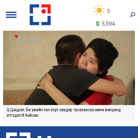
3
Sea
$:
3,594
Ц.Цацрал: Би умайн хүзүүн хорт хавдар тусахаасаа өмнө вакцинд
итгэдэггүй байсан