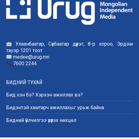
Улаанбаатар, Сүхбаатар дүүрэг, 8-р хороо, Эрдэм
тауэр 1201 тоот
medee@urug.mn
7600 2244
БИДНИЙ ТУХАЙ
Бид хэн бэ? Хэрхэн ажиллах вэ?
Бидэнтэй хамтарч ажиллахыг урьж байна
Бидний үйлчилгээ үзүүлэх нөхцөл