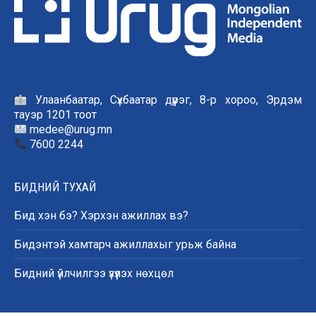
Улаанбаатар, Сүхбаатар дүүрэг, 8-р хороо, Эрдэм
тауэр 1201 тоот
medee@urug.mn
7600 2244
БИДНИЙ ТУХАЙ
Бид хэн бэ? Хэрхэн ажиллах вэ?
Бидэнтэй хамтарч ажиллахыг урьж байна
Бидний үйлчилгээ үзүүлэх нөхцөл