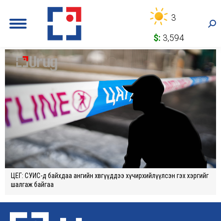
3
Sea
$:
3,594
ЦЕГ: СУИС-д байхдаа ангийн хөвгүүддээ хүчирхийлүүлсэн гэх хэргийг
шалгаж байгаа