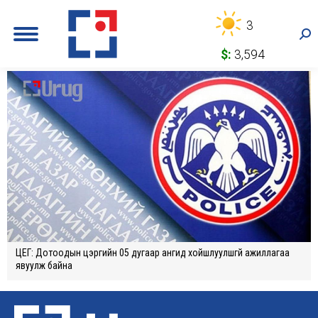
3
Sea
$:
3,594
ЦЕГ: Дотоодын цэргийн 05 дугаар ангид хойшлуулшгүй ажиллагаа
явуулж байна