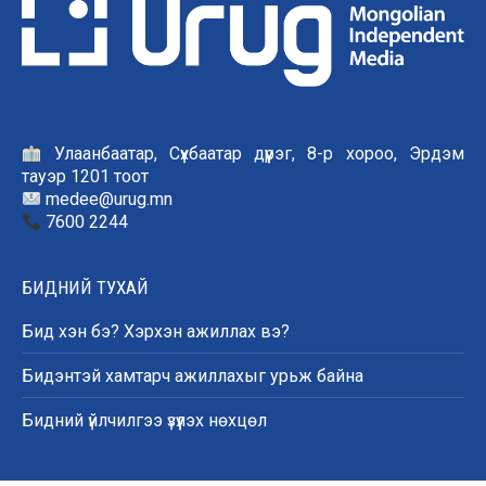
Улаанбаатар, Сүхбаатар дүүрэг, 8-р хороо, Эрдэм
тауэр 1201 тоот
medee@urug.mn
7600 2244
БИДНИЙ ТУХАЙ
Бид хэн бэ? Хэрхэн ажиллах вэ?
Бидэнтэй хамтарч ажиллахыг урьж байна
Бидний үйлчилгээ үзүүлэх нөхцөл