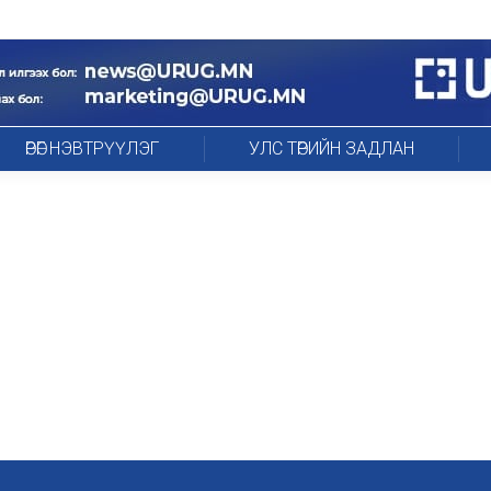
ӨРӨГ НЭВТРҮҮЛЭГ
УЛС ТӨРИЙН ЗАДЛАН