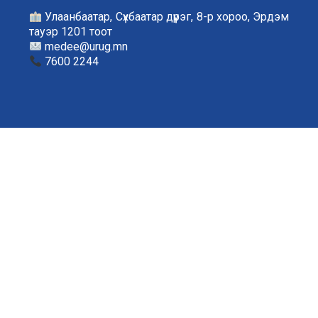
Улаанбаатар, Сүхбаатар дүүрэг, 8-р хороо, Эрдэм
тауэр 1201 тоот
medee@urug.mn
7600 2244