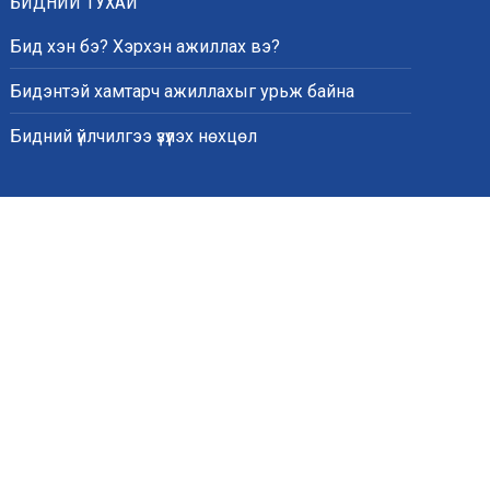
БИДНИЙ ТУХАЙ
Бид хэн бэ? Хэрхэн ажиллах вэ?
Бидэнтэй хамтарч ажиллахыг урьж байна
Бидний үйлчилгээ үзүүлэх нөхцөл