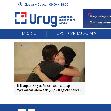
Даваа – Баасан 09:00 – 18:00
МЭДЭЭ
ЭРЭН СУРВАЛЖЛАГЧ
Ц.Цацрал: Би умайн хүзүүн хорт хавдар
тусахаасаа өмнө вакцинд итгэдэггүй байсан