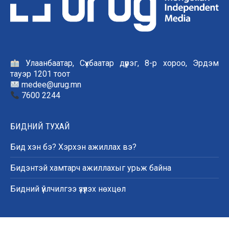
Улаанбаатар, Сүхбаатар дүүрэг, 8-р хороо, Эрдэм
тауэр 1201 тоот
medee@urug.mn
7600 2244
БИДНИЙ ТУХАЙ
Бид хэн бэ? Хэрхэн ажиллах вэ?
Бидэнтэй хамтарч ажиллахыг урьж байна
Бидний үйлчилгээ үзүүлэх нөхцөл