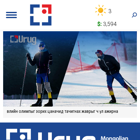
3
Sea
$:
3,594
Өвлийн олимпыг зорих цаначид тачигнах жаврыг ч үл ажирна