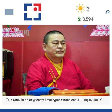
3
Sea
$:
3,594
“Энэ жилийн өвөл илүү сартай тул гуравдугаар сарын 1-нд шинэлнэ”