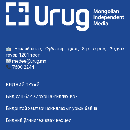
Улаанбаатар, Сүхбаатар дүүрэг, 8-р хороо, Эрдэм
тауэр 1201 тоот
medee@urug.mn
7600 2244
БИДНИЙ ТУХАЙ
Бид хэн бэ? Хэрхэн ажиллах вэ?
Бидэнтэй хамтарч ажиллахыг урьж байна
Бидний үйлчилгээ үзүүлэх нөхцөл