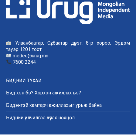
Улаанбаатар, Сүхбаатар дүүрэг, 8-р хороо, Эрдэм
тауэр 1201 тоот
medee@urug.mn
7600 2244
БИДНИЙ ТУХАЙ
Бид хэн бэ? Хэрхэн ажиллах вэ?
Бидэнтэй хамтарч ажиллахыг урьж байна
Бидний үйлчилгээ үзүүлэх нөхцөл