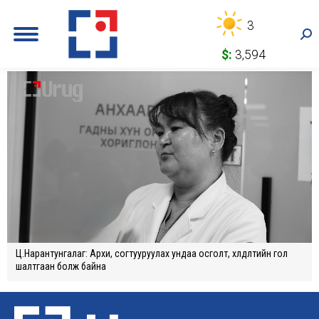
3
Sea
$:
3,594
Ц.Нарантунгалаг: Архи, согтууруулах ундаа осголт, хөлдөлтийн гол
шалтгаан болж байна