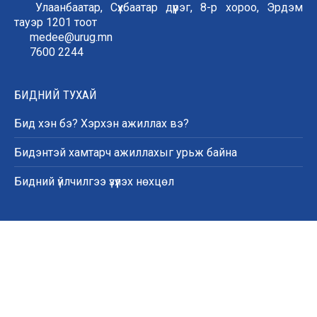
Улаанбаатар, Сүхбаатар дүүрэг, 8-р хороо, Эрдэм
тауэр 1201 тоот
medee@urug.mn
7600 2244
БИДНИЙ ТУХАЙ
Бид хэн бэ? Хэрхэн ажиллах вэ?
Бидэнтэй хамтарч ажиллахыг урьж байна
Бидний үйлчилгээ үзүүлэх нөхцөл