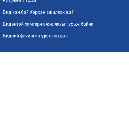
БИДНИЙ ТУХАЙ
Бид хэн бэ? Хэрхэн ажиллах вэ?
Бидэнтэй хамтарч ажиллахыг урьж байна
Бидний үйлчилгээ үзүүлэх нөхцөл