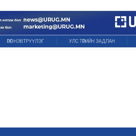
ӨРӨГ НЭВТРҮҮЛЭГ
УЛС ТӨРИЙН ЗАДЛАН