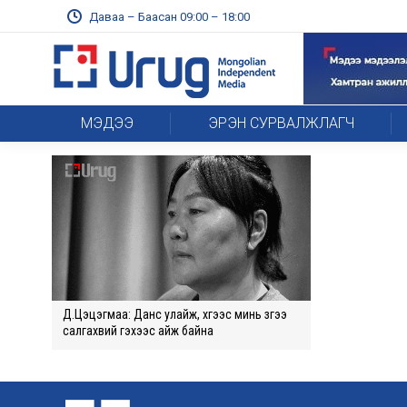
Даваа – Баасан 09:00 – 18:00
МЭДЭЭ
ЭРЭН СУРВАЛЖЛАГЧ
Д.Цэцэгмаа: Данс улайж, хүүгээс минь зүүгээ
салгахвий гэхээс айж байна