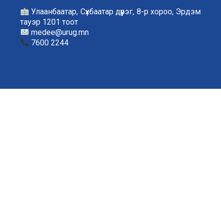
Улаанбаатар, Сүхбаатар дүүрэг, 8-р хороо, Эрдэм
тауэр 1201 тоот
medee@urug.mn
7600 2244